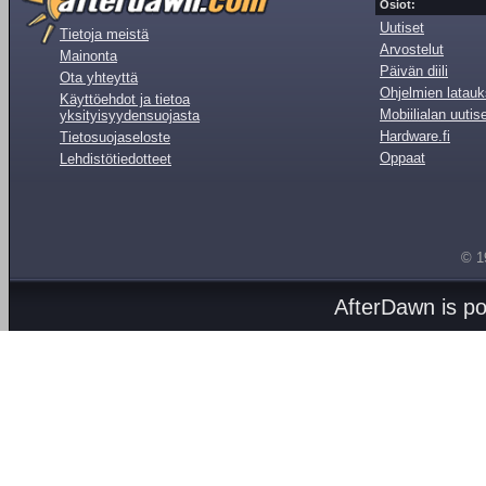
Osiot:
Uutiset
Tietoja meistä
Arvostelut
Mainonta
Päivän diili
Ota yhteyttä
Ohjelmien latauk
Käyttöehdot ja tietoa
Mobiilialan uutis
yksityisyydensuojasta
Hardware.fi
Tietosuojaseloste
Oppaat
Lehdistötiedotteet
© 1
AfterDawn is p