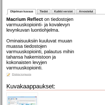
Ohjelman kuvaus
Tiedot
Kaikki versiot
Arvostelut
Macrium Reflect
on tiedostojen
varmuuskopiointi- ja kovalevyn
levynkuvan luontiohjelma.
Ominaisuuksiin kuuluvat muuan
muassa tiedostojen
varmuuskopiointi, palautus mihin
tahansa hakemistoon ja
kokonaisten levyjen
varmuuskopiointi.
Ehdota korjausta
Kuvakaappaukset: