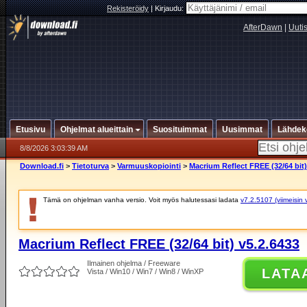
Rekisteröidy
|
Kirjaudu:
AfterDawn
|
Uuti
Etusivu
Ohjelmat alueittain
Suosituimmat
Uusimmat
Lähdek
8/8/2026 3:03:39 AM
Download.fi
>
Tietoturva
>
Varmuuskopiointi
>
Macrium Reflect FREE (32/64 bit)
Tämä on ohjelman vanha versio. Voit myös halutessasi ladata
v7.2.5107 (viimeisin 
Macrium Reflect FREE (32/64 bit) v5.2.6433
Ilmainen ohjelma / Freeware
LATA
Vista / Win10 / Win7 / Win8 / WinXP