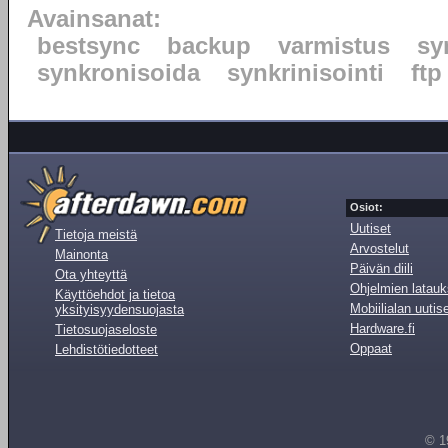
Avainsanat:
bestsync
backup
varmistus
sy
synkronisoida
synkrinisointi
ftp
Osiot:
Uutiset
Tietoja meistä
Arvostelut
Mainonta
Päivän diili
Ota yhteyttä
Ohjelmien latauk
Käyttöehdot ja tietoa
Mobiilialan uutis
yksityisyydensuojasta
Hardware.fi
Tietosuojaseloste
Oppaat
Lehdistötiedotteet
© 1