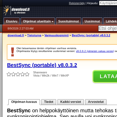
Rekisteröidy
|
Kirjaudu:
Etusivu
Ohjelmat alueittain
Suosituimmat
Uusimmat
Lähdek
8/9/2026 2:27:03 AM
download.fi
>
Tietoturva
>
Varmuuskopiointi
>
BestSync (portable) v8.0.3.2
Olet lataamassa tämän ohjelman vanhaa versiota.
Ohjelmasta löytyy sivuiltamme uudemmat versiot:
v9.0.6.2 (viimeisin vakaa versio)
s
BestSync (portable) v8.0.3.2
Shareware
LATA
Vista / Win2k / Win7 / WinXP
Ohjelman kuvaus
Tiedot
Kaikki versiot
Arvostelut
BestSync
on helppokäyttöinen mutta tehokas t
synkronisointiohjelma. Sen avulla voi synkronis