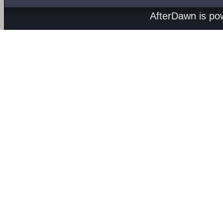
AfterDawn is p