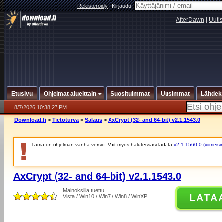
Rekisteröidy
|
Kirjaudu:
AfterDawn
|
Uuti
Etusivu
Ohjelmat alueittain
Suosituimmat
Uusimmat
Lähdek
8/7/2026 10:38:27 PM
Download.fi
>
Tietoturva
>
Salaus
>
AxCrypt (32- and 64-bit) v2.1.1543.0
Tämä on ohjelman vanha versio. Voit myös halutessasi ladata
v2.1.1560.0 (viimeisi
AxCrypt (32- and 64-bit) v2.1.1543.0
Mainoksilla tuettu
LATA
Vista / Win10 / Win7 / Win8 / WinXP