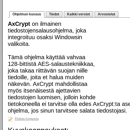
Ohjelman kuvaus
Tiedot
Kaikki versiot
Arvostelut
AxCrypt
on ilmainen
tiedostojensalausohjelma, joka
integroituu osaksi Windowsin
valikoita.
Tämä ohjelma käyttää vahvaa
128-bittistä AES-salaustekniikkaa,
joka takaa riittävän suojan niille
tiedoille, joita et halua muiden
näkevän. AxCrypt mahdollistaa
myös itsenäisestä ajettavien
tiedostojen luomisen, jolloin kohde
tietokoneella ei tarvitse olla edes AxCrypt:ta a
ohjelma, jos sinun tarvitsee salata tiedostojasi.
Ehdota korjausta