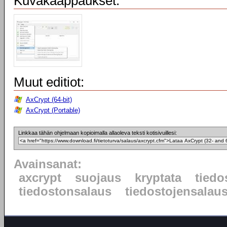
Kuvakaappaukset:
Muut editiot:
AxCrypt (64-bit)
AxCrypt (Portable)
Linkkaa tähän ohjelmaan kopioimalla allaoleva teksti kotisivuillesi:
Avainsanat:
axcrypt
suojaus
kryptata
tiedo
tiedostonsalaus
tiedostojensalau