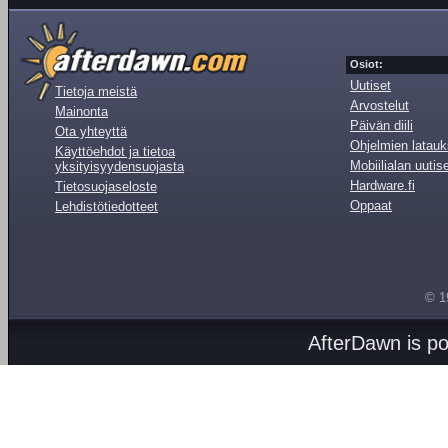
Osiot:
Uutiset
Tietoja meistä
Arvostelut
Mainonta
Päivän diili
Ota yhteyttä
Ohjelmien latauk
Käyttöehdot ja tietoa
Mobiilialan uutis
yksityisyydensuojasta
Hardware.fi
Tietosuojaseloste
Oppaat
Lehdistötiedotteet
© 1
AfterDawn is p