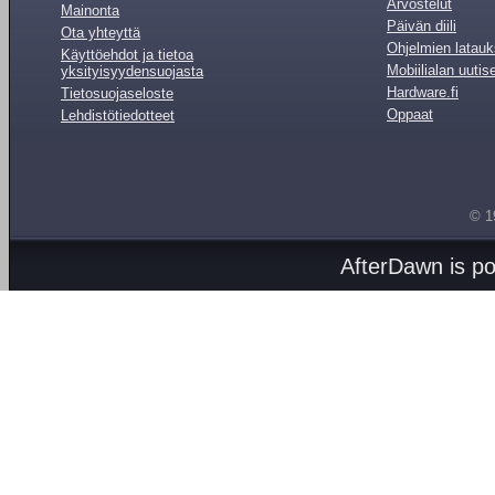
Arvostelut
Mainonta
Päivän diili
Ota yhteyttä
Ohjelmien latauk
Käyttöehdot ja tietoa
Mobiilialan uutis
yksityisyydensuojasta
Hardware.fi
Tietosuojaseloste
Oppaat
Lehdistötiedotteet
© 1
AfterDawn is p