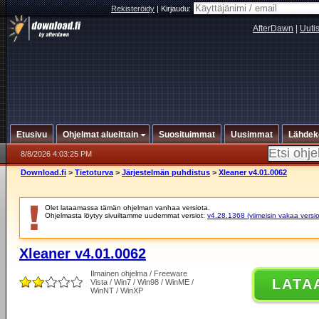
Rekisteröidy
|
Kirjaudu:
AfterDawn
|
Uuti
Etusivu
Ohjelmat alueittain
Suosituimmat
Uusimmat
Lähdek
8/8/2026 4:03:25 PM
Download.fi
>
Tietoturva
>
Järjestelmän puhdistus
>
Xleaner v4.01.0062
Olet lataamassa tämän ohjelman vanhaa versiota.
Ohjelmasta löytyy sivuiltamme uudemmat versiot:
v4.28.1368 (viimeisin vakaa versio
Xleaner v4.01.0062
Ilmainen ohjelma / Freeware
LATA
Vista / Win7 / Win98 / WinME /
WinNT / WinXP