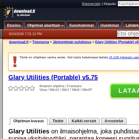
Rekisteröidy
|
Kirjaudu:
Etusivu
Ohjelmat alueittain
Suosituimmat
Uusimmat
Lähdek
8/10/2026 7:31:12 PM
download.fi
>
Tietoturva
>
Järjestelmän puhdistus
>
Glary Utilities (Portable) v5
Tämä on ohjelman vanha versio. Voit myös halutessasi ladata
v5.148 (viimeisin vak
Glary Utilities (Portable) v5.75
Ilmainen ohjelma / Freeware
LATA
Vista / Win10 / Win7 / Win8 / WinXP
Ohjelman kuvaus
Tiedot
Kaikki versiot
Arvostelut
Glary Utilities
on ilmaisohjelma, joka puhdistaa 
suojaa yksityisyyttäsi, parantaa koneesi suori