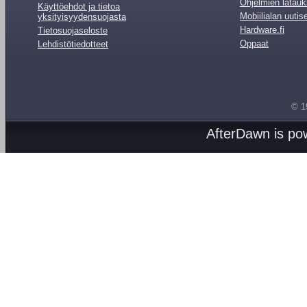
Ohjelmien latauk
Käyttöehdot ja tietoa
Mobiilialan uutis
yksityisyydensuojasta
Hardware.fi
Tietosuojaseloste
Oppaat
Lehdistötiedotteet
© 1
AfterDawn is p