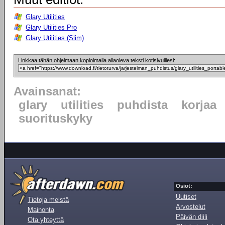
Glary Utilities
Glary Utilities Pro
Glary Utilities (Slim)
Linkkaa tähän ohjelmaan kopioimalla allaoleva teksti kotisivuillesi:
Avainsanat:
glary
utilities
puhdista
korjaa
suorituskyky
Osiot:
Uutiset
Tietoja meistä
Arvostelut
Mainonta
Päivän diili
Ota yhteyttä