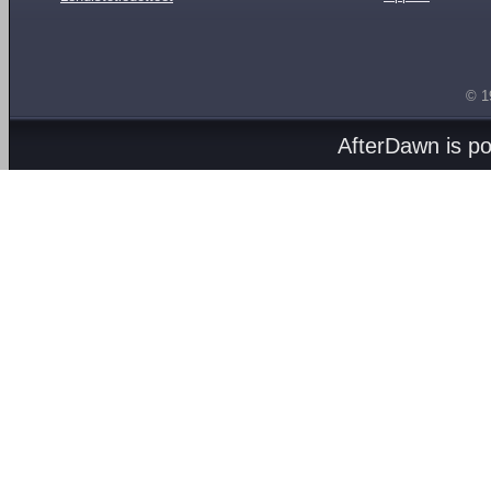
© 1
AfterDawn is p