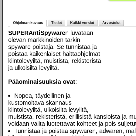
Ohjelman kuvaus
Tiedot
Kaikki versiot
Arvostelut
SUPERAntiSpyware
n luvataan
olevan markkinoiden tarkin
spyware poistaja. Se tunnistaa ja
poistaa kaikenlaiset haittaohjelmat
kiintolevyiltä, muistista, rekisteristä
ja ulkoisilta levyiltä.
Pääominaisuuksia ovat
:
Nopea, täydellinen ja
kustomoitava skannaus
kiintolevyiltä, ulkoisilta levyiltä,
muistista, rekisteristä, erillisistä kansioista ja m
voidaan valita luotettavat kohteet ja pois suljet
Tunnistaa ja poistaa spywaren, adwaren, malw