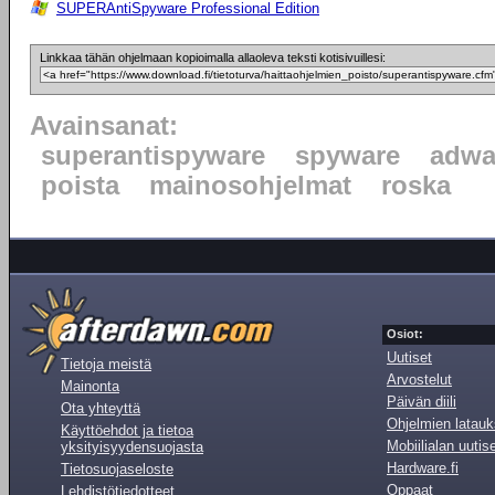
SUPERAntiSpyware Professional Edition
Linkkaa tähän ohjelmaan kopioimalla allaoleva teksti kotisivuillesi:
Avainsanat:
superantispyware
spyware
adwa
poista
mainosohjelmat
roska
Osiot:
Uutiset
Tietoja meistä
Arvostelut
Mainonta
Päivän diili
Ota yhteyttä
Ohjelmien latauk
Käyttöehdot ja tietoa
Mobiilialan uutis
yksityisyydensuojasta
Hardware.fi
Tietosuojaseloste
Oppaat
Lehdistötiedotteet