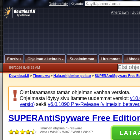
Rekisteröidy
|
Kirjaudu:
AfterDawn
|
Uuti
Etusivu
Ohjelmat alueittain
Suosituimmat
Uusimmat
Lähdek
8/8/2026 8:48:33 AM
Download.fi
>
Tietoturva
>
Haittaohjelmien poisto
>
SUPERAntiSpyware Free Edi
Olet lataamassa tämän ohjelman vanhaa versiota.
Ohjelmasta löytyy sivuiltamme uudemmat versiot:
v10.
versio)
sekä
v6.0.1090 Pre-Release (viimeisin betaver
SUPERAntiSpyware Free Edition
Ilmainen ohjelma / Freeware
LATA
Vista / Win10 / Win7 / Win8 / WinXP