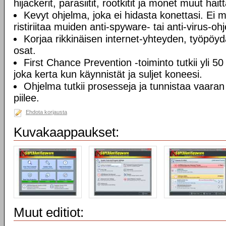
hijackerit, parasiitit, rootkitit ja monet muut hai
Kevyt ohjelma, joka ei hidasta konettasi. Ei
ristiriitaa muiden anti-spyware- tai anti-virus-o
Korjaa rikkinäisen internet-yhteyden, työpöyd
osat.
First Chance Prevention -toiminto tutkii yli 50 
joka kerta kun käynnistät ja suljet koneesi.
Ohjelma tutkii prosesseja ja tunnistaa vaaran
piilee.
Ehdota korjausta
Kuvakaappaukset:
Muut editiot: