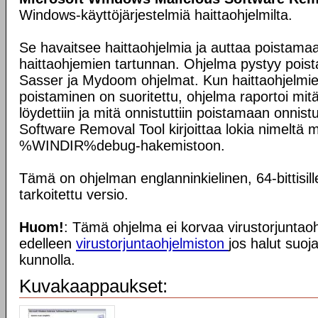
Windows-käyttöjärjestelmiä haittaohjelmilta.
Se havaitsee haittaohjelmia ja auttaa poistam
haittaohjemien tartunnan. Ohjelma pystyy pois
Sasser ja Mydoom ohjelmat. Kun haittaohjelmie
poistaminen on suoritettu, ohjelma raportoi mitä
löydettiin ja mitä onnistuttiin poistamaan onnist
Software Removal Tool kirjoittaa lokia nimeltä mr
%WINDIR%debug-hakemistoon.
Tämä on ohjelman englanninkielinen, 64-bittisille
tarkoitettu versio.
Huom!
: Tämä ohjelma ei korvaa virustorjuntaohj
edelleen
virustorjuntaohjelmiston
jos halut suoj
kunnolla.
Kuvakaappaukset: