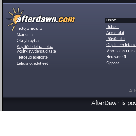
Osiot:
Uutiset
Tietoja meistä
Arvostelut
Mainonta
Päivän diili
Ota yhteyttä
Ohjelmien latauk
Käyttöehdot ja tietoa
Mobiilialan uutis
yksityisyydensuojasta
Hardware.fi
Tietosuojaseloste
Oppaat
Lehdistötiedotteet
© 1
AfterDawn is p