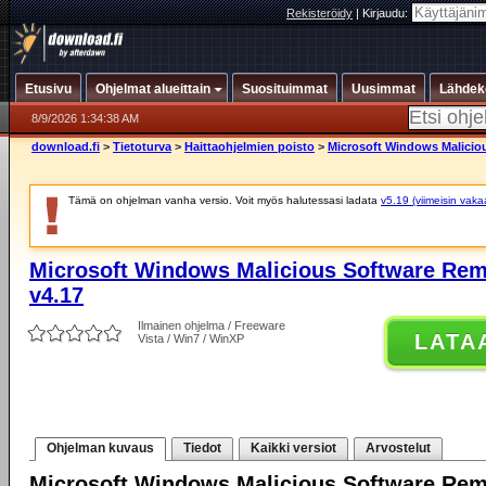
Rekisteröidy
|
Kirjaudu:
Etusivu
Ohjelmat alueittain
Suosituimmat
Uusimmat
Lähdek
8/9/2026 1:34:38 AM
download.fi
>
Tietoturva
>
Haittaohjelmien poisto
>
Microsoft Windows Maliciou
Tämä on ohjelman vanha versio. Voit myös halutessasi ladata
v5.19 (viimeisin vaka
Microsoft Windows Malicious Software Remo
v4.17
Ilmainen ohjelma / Freeware
LATA
Vista / Win7 / WinXP
Ohjelman kuvaus
Tiedot
Kaikki versiot
Arvostelut
Microsoft Windows Malicious Software Rem