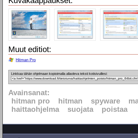
Kuvakaappaukset:
Muut editiot:
Hitman Pro
Linkkaa tähän ohjelmaan kopioimalla allaoleva teksti kotisivuillesi:
Avainsanat:
hitman pro
hitman
spyware
ma
haittaohjelma
suojata
poistaa