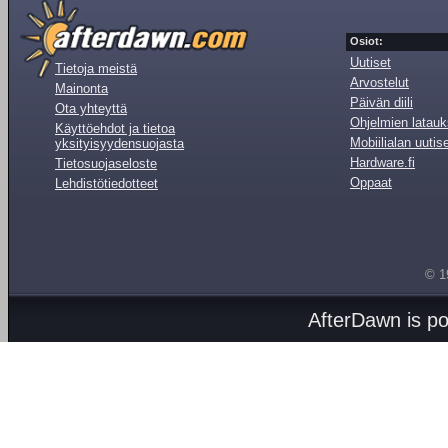
Osiot:
Uutiset
Tietoja meistä
Arvostelut
Mainonta
Päivän diili
Ota yhteyttä
Ohjelmien latauk
Käyttöehdot ja tietoa
Mobiilialan uutis
yksityisyydensuojasta
Hardware.fi
Tietosuojaseloste
Oppaat
Lehdistötiedotteet
© 1
AfterDawn is p