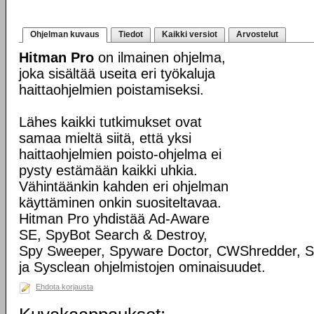
Ohjelman kuvaus
Tiedot
Kaikki versiot
Arvostelut
Hitman Pro
on ilmainen ohjelma,
joka sisältää useita eri työkaluja
haittaohjelmien poistamiseksi.
Lähes kaikki tutkimukset ovat
samaa mieltä siitä, että yksi
haittaohjelmien poisto-ohjelma ei
pysty estämään kaikki uhkia.
Vähintäänkin kahden eri ohjelman
käyttäminen onkin suositeltavaa.
Hitman Pro yhdistää Ad-Aware
SE, SpyBot Search & Destroy,
Spy Sweeper, Spyware Doctor, CWShredder, S
ja Sysclean ohjelmistojen ominaisuudet.
Ehdota korjausta