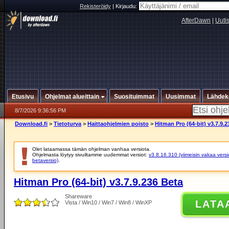
Rekisteröidy
|
Kirjaudu:
AfterDawn
|
Uuti
Etusivu
Ohjelmat alueittain
Suosituimmat
Uusimmat
Lähdek
8/7/2026 9:36:56 PM
Download.fi
>
Tietoturva
>
Haittaohjelmien poisto
>
Hitman Pro (64-bit) v3.7.9.2
Olet lataamassa tämän ohjelman vanhaa versiota.
Ohjelmasta löytyy sivuiltamme uudemmat versiot:
v3.8.16.310 (viimeisin vakaa versi
betaversio)
.
Hitman Pro (64-bit) v3.7.9.236 Beta
Shareware
LATA
Vista / Win10 / Win7 / Win8 / WinXP