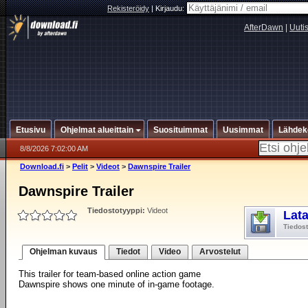
Rekisteröidy
|
Kirjaudu:
AfterDawn
|
Uuti
Etusivu
Ohjelmat alueittain
Suosituimmat
Uusimmat
Lähdek
8/8/2026 7:02:00 AM
Download.fi
>
Pelit
>
Videot
>
Dawnspire Trailer
Dawnspire Trailer
Tiedostotyyppi:
Videot
Lat
Tiedos
Ohjelman kuvaus
Tiedot
Video
Arvostelut
This trailer for team-based online action game
Dawnspire shows one minute of in-game footage.