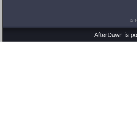
© 1
AfterDawn is p