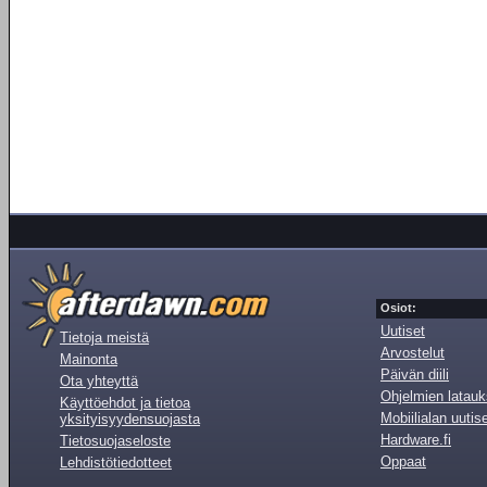
Osiot:
Uutiset
Tietoja meistä
Arvostelut
Mainonta
Päivän diili
Ota yhteyttä
Ohjelmien latauk
Käyttöehdot ja tietoa
Mobiilialan uutis
yksityisyydensuojasta
Hardware.fi
Tietosuojaseloste
Oppaat
Lehdistötiedotteet