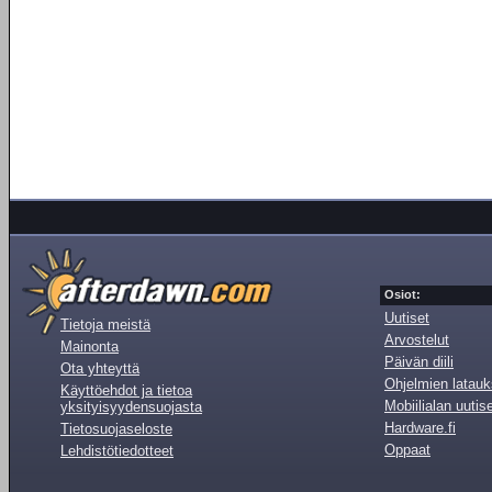
Osiot:
Uutiset
Tietoja meistä
Arvostelut
Mainonta
Päivän diili
Ota yhteyttä
Ohjelmien latauk
Käyttöehdot ja tietoa
Mobiilialan uutis
yksityisyydensuojasta
Hardware.fi
Tietosuojaseloste
Oppaat
Lehdistötiedotteet