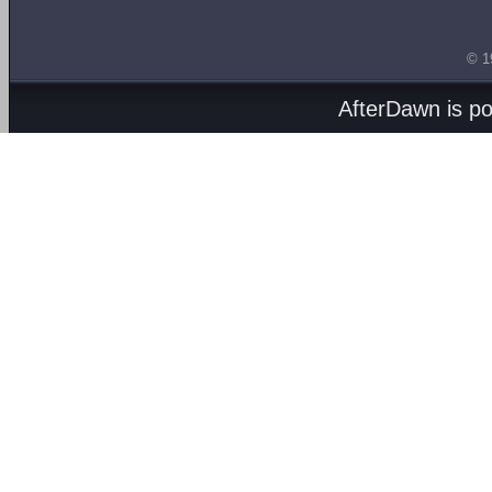
© 1
AfterDawn is p