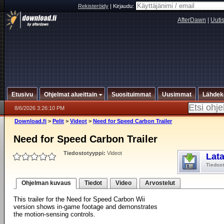
Rekisteröidy
|
Kirjaudu:
AfterDawn
|
Uuti
Etusivu
Ohjelmat alueittain
Suosituimmat
Uusimmat
Lähdek
8/6/2026 3:26:10 PM
Download.fi
>
Pelit
>
Videot
>
Need for Speed Carbon Trailer
Need for Speed Carbon Trailer
Tiedostotyyppi:
Videot
Lat
Tiedos
Ohjelman kuvaus
Tiedot
Video
Arvostelut
This trailer for the Need for Speed Carbon Wii
version shows in-game footage and demonstrates
the motion-sensing controls.