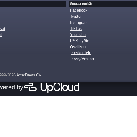
Seuraa meitä:
Facebook
Twitter
Instagram
set
TikTok
et
YouTube
RSS-syöte
Osallistu:
Keskustelu
Kysy/Vastaa
999-2026
AfterDawn Oy
owered by