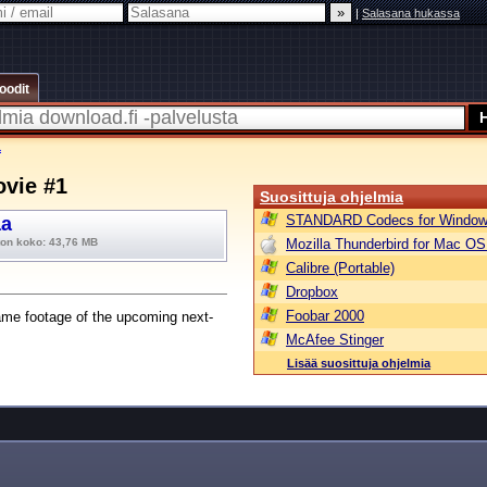
|
Salasana hukassa
oodit
1
ovie #1
Suosittuja ohjelmia
STANDARD Codecs for Window
aa
ton koko: 43,76 MB
Mozilla Thunderbird for Mac OS
Calibre (Portable)
Dropbox
Foobar 2000
game footage of the upcoming next-
McAfee Stinger
Lisää suosittuja ohjelmia