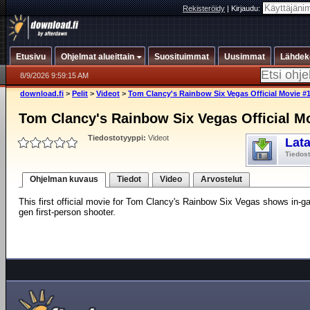
Rekisteröidy
|
Kirjaudu:
Etusivu
Ohjelmat alueittain
Suosituimmat
Uusimmat
Lähdek
8/9/2026 9:59:15 AM
download.fi
>
Pelit
>
Videot
>
Tom Clancy's Rainbow Six Vegas Official Movie #
Tom Clancy's Rainbow Six Vegas Official M
Tiedostotyyppi:
Videot
Lat
Tiedos
Ohjelman kuvaus
Tiedot
Video
Arvostelut
This first official movie for Tom Clancy's Rainbow Six Vegas shows in-
gen first-person shooter.