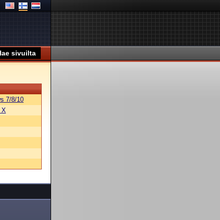
s 7/8/10
 X