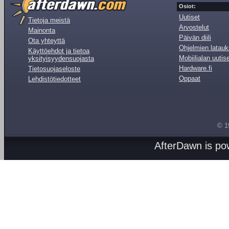
Osiot:
Uutiset
Tietoja meistä
Arvostelut
Mainonta
Päivän diili
Ota yhteyttä
Ohjelmien latauk
Käyttöehdot ja tietoa
Mobiilialan uutis
yksityisyydensuojasta
Hardware.fi
Tietosuojaseloste
Oppaat
Lehdistötiedotteet
© 1
AfterDawn is p