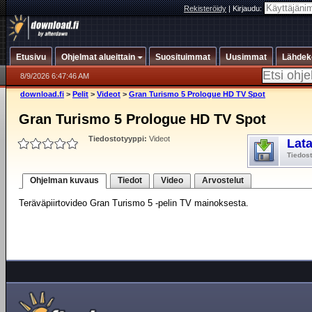
Rekisteröidy
|
Kirjaudu:
Etusivu
Ohjelmat alueittain
Suosituimmat
Uusimmat
Lähdek
8/9/2026 6:47:46 AM
download.fi
>
Pelit
>
Videot
>
Gran Turismo 5 Prologue HD TV Spot
Gran Turismo 5 Prologue HD TV Spot
Tiedostotyyppi:
Videot
Lat
Tiedos
Ohjelman kuvaus
Tiedot
Video
Arvostelut
Teräväpiirtovideo Gran Turismo 5 -pelin TV mainoksesta.