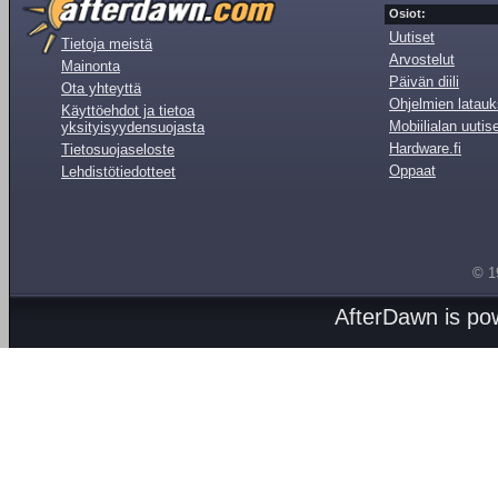
Osiot:
Uutiset
Tietoja meistä
Arvostelut
Mainonta
Päivän diili
Ota yhteyttä
Ohjelmien latauk
Käyttöehdot ja tietoa
Mobiilialan uutis
yksityisyydensuojasta
Hardware.fi
Tietosuojaseloste
Oppaat
Lehdistötiedotteet
© 1
AfterDawn is p