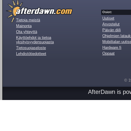
Osiot:
Uutiset
Tietoja meistä
Arvostelut
Mainonta
Päivän diili
Ota yhteyttä
Ohjelmien latauk
Käyttöehdot ja tietoa
Mobiilialan uutis
yksityisyydensuojasta
Hardware.fi
Tietosuojaseloste
Oppaat
Lehdistötiedotteet
© 1
AfterDawn is p