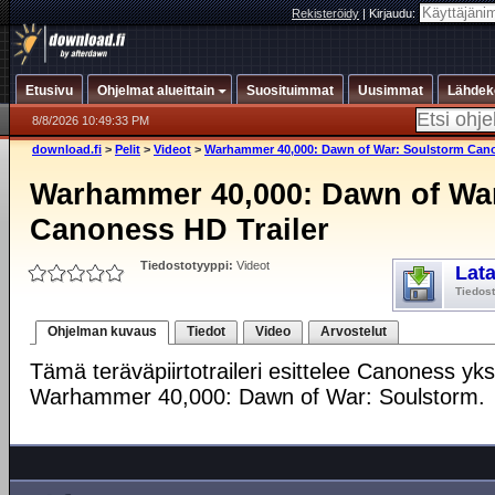
Rekisteröidy
|
Kirjaudu:
Etusivu
Ohjelmat alueittain
Suosituimmat
Uusimmat
Lähdek
8/8/2026 10:49:33 PM
download.fi
>
Pelit
>
Videot
>
Warhammer 40,000: Dawn of War: Soulstorm Cano
Warhammer 40,000: Dawn of Wa
Canoness HD Trailer
Tiedostotyyppi:
Videot
Lat
Tiedos
Ohjelman kuvaus
Tiedot
Video
Arvostelut
Tämä teräväpiirtotraileri esittelee Canoness yks
Warhammer 40,000: Dawn of War: Soulstorm.