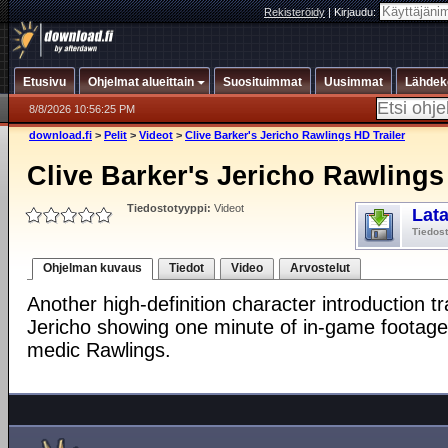
Rekisteröidy
|
Kirjaudu:
Etusivu
Ohjelmat alueittain
Suosituimmat
Uusimmat
Lähdek
8/8/2026 10:56:25 PM
download.fi
>
Pelit
>
Videot
>
Clive Barker's Jericho Rawlings HD Trailer
Clive Barker's Jericho Rawlings
Tiedostotyyppi:
Videot
Lat
Tiedos
Ohjelman kuvaus
Tiedot
Video
Arvostelut
Another high-definition character introduction tra
Jericho showing one minute of in-game footage,
medic Rawlings.