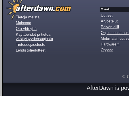
Osiot:
Uutiset
Tietoja meistä
Arvostelut
Mainonta
Päivän diili
Ota yhteyttä
Ohjelmien latauk
Käyttöehdot ja tietoa
Mobiilialan uutis
yksityisyydensuojasta
Hardware.fi
Tietosuojaseloste
Oppaat
Lehdistötiedotteet
© 1
AfterDawn is p