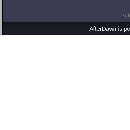
© 1
AfterDawn is p