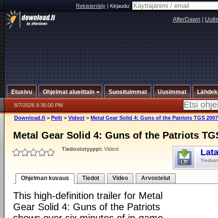
Rekisteröidy
|
Kirjaudu:
AfterDawn
|
Uuti
Etusivu
Ohjelmat alueittain
Suosituimmat
Uusimmat
Lähdek
8/7/2026 9:36:00 PM
Download.fi
>
Pelit
>
Videot
>
Metal Gear Solid 4: Guns of the Patriots TGS 2007
Metal Gear Solid 4: Guns of the Patriots TG
Tiedostotyyppi:
Videot
Lat
Tiedos
Ohjelman kuvaus
Tiedot
Video
Arvostelut
This high-definition trailer for Metal
Gear Solid 4: Guns of the Patriots