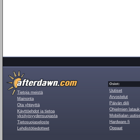
Osiot:
Uutiset
Tietoja meistä
Arvostelut
Mainonta
Päivän diili
Ota yhteyttä
Ohjelmien latauk
Käyttöehdot ja tietoa
Mobiilialan uutis
yksityisyydensuojasta
Hardware.fi
Tietosuojaseloste
Oppaat
Lehdistötiedotteet