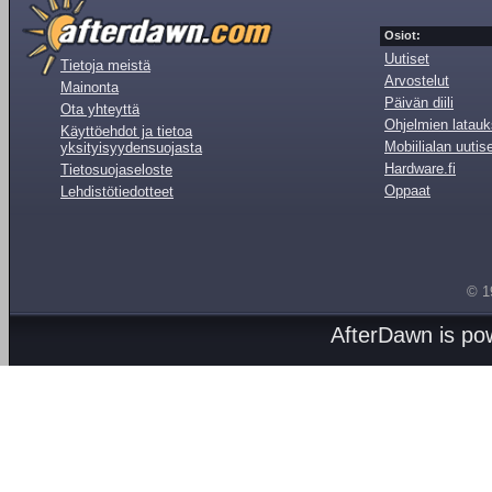
Osiot:
Uutiset
Tietoja meistä
Arvostelut
Mainonta
Päivän diili
Ota yhteyttä
Ohjelmien latauk
Käyttöehdot ja tietoa
Mobiilialan uutis
yksityisyydensuojasta
Hardware.fi
Tietosuojaseloste
Oppaat
Lehdistötiedotteet
© 1
AfterDawn is p