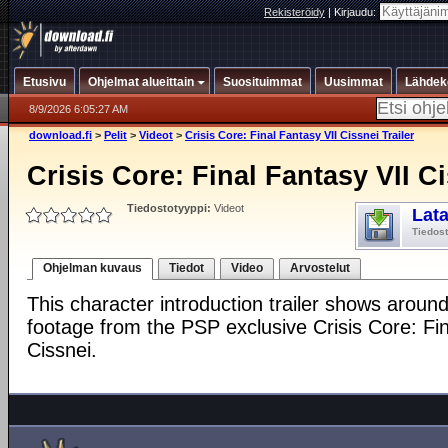
Rekisteröidy
|
Kirjaudu:
Etusivu
Ohjelmat alueittain
Suosituimmat
Uusimmat
Lähdek
8/9/2026 6:05:27 AM
download.fi
>
Pelit
>
Videot
>
Crisis Core: Final Fantasy VII Cissnei Trailer
Crisis Core: Final Fantasy VII Ci
Tiedostotyyppi:
Videot
Lat
Tiedos
Ohjelman kuvaus
Tiedot
Video
Arvostelut
This character introduction trailer shows arou
footage from the PSP exclusive Crisis Core: Fin
Cissnei.