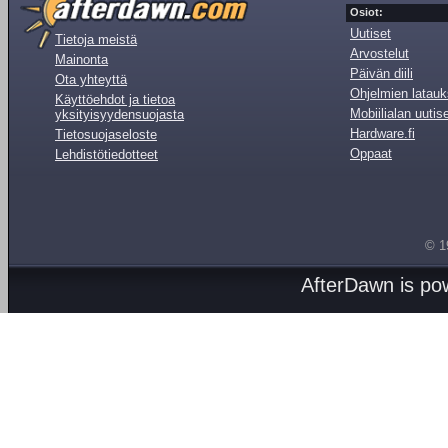
Osiot:
Uutiset
Tietoja meistä
Arvostelut
Mainonta
Päivän diili
Ota yhteyttä
Ohjelmien latauk
Käyttöehdot ja tietoa
Mobiilialan uutis
yksityisyydensuojasta
Hardware.fi
Tietosuojaseloste
Oppaat
Lehdistötiedotteet
© 1
AfterDawn is p