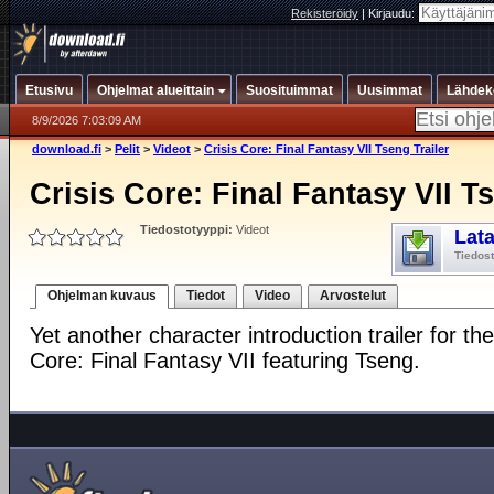
Rekisteröidy
|
Kirjaudu:
Etusivu
Ohjelmat alueittain
Suosituimmat
Uusimmat
Lähdek
8/9/2026 7:03:09 AM
download.fi
>
Pelit
>
Videot
>
Crisis Core: Final Fantasy VII Tseng Trailer
Crisis Core: Final Fantasy VII T
Tiedostotyyppi:
Videot
Lat
Tiedos
Ohjelman kuvaus
Tiedot
Video
Arvostelut
Yet another character introduction trailer for t
Core: Final Fantasy VII featuring Tseng.