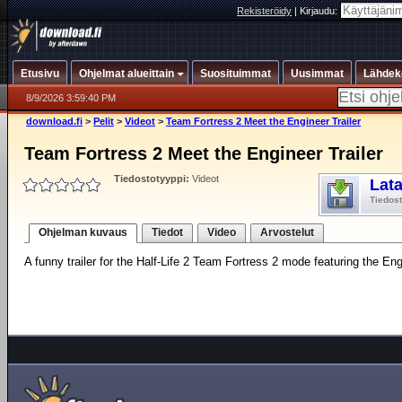
Rekisteröidy
|
Kirjaudu:
Etusivu
Ohjelmat alueittain
Suosituimmat
Uusimmat
Lähdek
8/9/2026 3:59:40 PM
download.fi
>
Pelit
>
Videot
>
Team Fortress 2 Meet the Engineer Trailer
Team Fortress 2 Meet the Engineer Trailer
Tiedostotyyppi:
Videot
Lat
Tiedos
Ohjelman kuvaus
Tiedot
Video
Arvostelut
A funny trailer for the Half-Life 2 Team Fortress 2 mode featuring the Eng