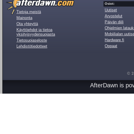
Osiot:
Uutiset
Tietoja meistä
Arvostelut
Mainonta
Päivän diili
Ota yhteyttä
Ohjelmien latauk
Käyttöehdot ja tietoa
Mobiilialan uutis
yksityisyydensuojasta
Hardware.fi
Tietosuojaseloste
Oppaat
Lehdistötiedotteet
© 1
AfterDawn is p