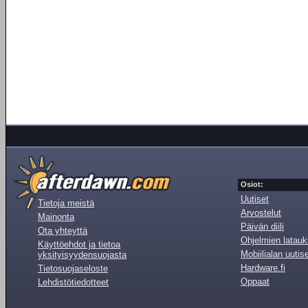
Osiot:
Uutiset
Tietoja meistä
Arvostelut
Mainonta
Päivän diili
Ota yhteyttä
Ohjelmien latauk
Käyttöehdot ja tietoa
Mobiilialan uutis
yksityisyydensuojasta
Hardware.fi
Tietosuojaseloste
Oppaat
Lehdistötiedotteet