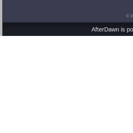
© 1
AfterDawn is p