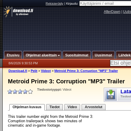
Rekisteröidy
|
Kirjaudu:
AfterDawn
|
Uuti
Etusivu
Ohjelmat alueittain
Suosituimmat
Uusimmat
Lähdek
8/6/2026 9:30:53 PM
Download.fi
>
Pelit
>
Videot
>
Metroid Prime 3: Corruption "MP3" Trailer
Metroid Prime 3: Corruption "MP3" Trailer
Tiedostotyyppi:
Videot
Lat
Tiedos
Ohjelman kuvaus
Tiedot
Video
Arvostelut
This trailer number eight from the Metroid Prime 3:
Corruption trailerpack shows two minutes of
cinematic and in-game footage.