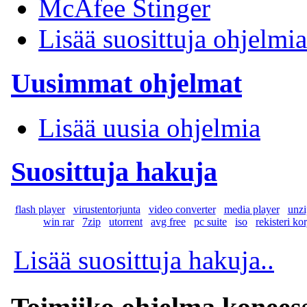
McAfee Stinger
Lisää suosittuja ohjelmia
Uusimmat ohjelmat
Lisää uusia ohjelmia
Suosittuja hakuja
flash player
virustentorjunta
video converter
media player
unzi
win rar
7zip
utorrent
avg free
pc suite
iso
rekisteri ko
Lisää suosittuja hakuja..