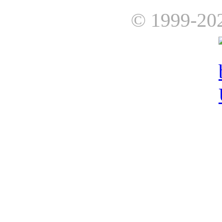
© 1999-20
AfterDawn is powered by