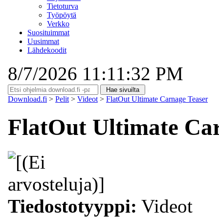
Tietoturva
Työpöytä
Verkko
Suosituimmat
Uusimmat
Lähdekoodit
8/7/2026 11:11:32 PM
Download.fi
>
Pelit
>
Videot
>
FlatOut Ultimate Carnage Teaser
FlatOut Ultimate Ca
Tiedostotyyppi:
Videot