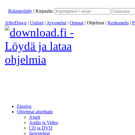
Rekisteröidy
|
Kirjaudu:
AfterDawn
|
Uutiset
|
Arvostelut
|
Oppaat
|
Ohjelmat
|
Keskustelu
|
P
Etusivu
Ohjelmat alueittain
Ajurit
Audio ja Video
CD ja DVD
Järjestelmä