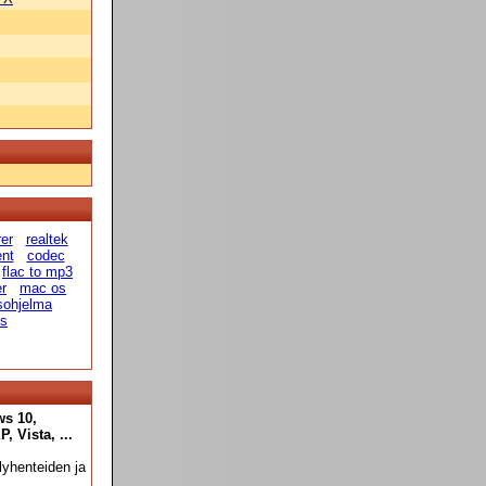
rer
realtek
ent
codec
flac to mp3
r
mac os
usohjelma
us
ws 10,
 Vista, ...
yhenteiden ja