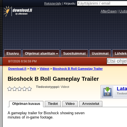
Rekisteröidy
|
Kirjaudu:
AfterDawn
|
Uuti
Etusivu
Ohjelmat alueittain
Suosituimmat
Uusimmat
Lähdek
8/7/2026 8:56:59 PM
Download.fi
>
Pelit
>
Videot
>
Bioshock B Roll Gameplay Trailer
Bioshock B Roll Gameplay Trailer
Tiedostotyyppi:
Videot
Lat
Tiedos
Ohjelman kuvaus
Tiedot
Video
Arvostelut
A gameplay trailer for Bioshock showing seven
minutes of in-game footage.