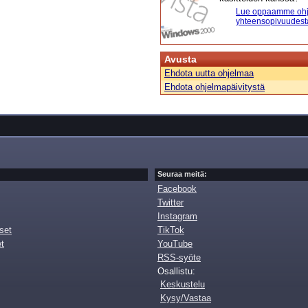
Lue oppaamme ohj
yhteensopivuudest
Avusta
Ehdota uutta ohjelmaa
Ehdota ohjelmapäivitystä
Seuraa meitä:
Facebook
Twitter
Instagram
set
TikTok
et
YouTube
RSS-syöte
Osallistu:
Keskustelu
Kysy/Vastaa