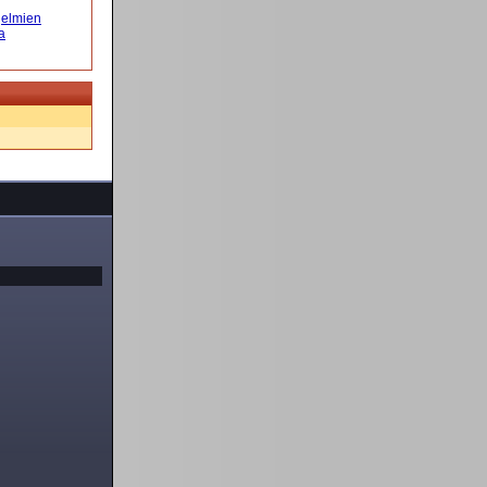
elmien
a