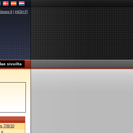
dware.fi
|
HIGH.FI
s 7/8/10
 X