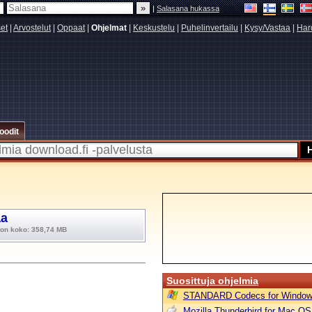
|
Salasana hukassa
set
|
Arvostelut
|
Oppaat
|
Ohjelmat
|
Keskustelu
|
Puhelinvertailu
|
Kysy/Vastaa
|
Har
oodit
aa
ton koko: 358,74 MB
Suosittuja ohjelmia
STANDARD Codecs for Window
Mozilla Thunderbird for Mac OS