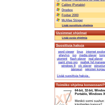
Calibre (Portable)
Dropbox
Foobar 2000
McAfee Stinger
Lisää suosittuja ohjelmia
Uusimmat ohjelmat
Lisää uusia ohjelmia
Suosittuja hakuja
word viewer
linux
internet explo
eheytys
iso
media player
torr
utorrent
flash player
real player
paint shop pro
realtek hd manage
windows 8
vlc player
piirust
ääniajuri
rekisteri korja
Lisää suosittuja hakuja..
Toimiiko ohjelma koneessani?
64-bit, 32-bit, Windo
Portable, Windows XP,
Menikö sormi suuhun l
käsitteiden kanssa?