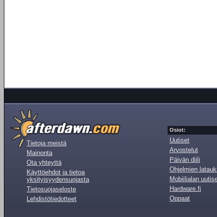
Osiot:
Uutiset
Tietoja meistä
Arvostelut
Mainonta
Päivän diili
Ota yhteyttä
Ohjelmien latauk
Käyttöehdot ja tietoa
Mobiilialan uutis
yksityisyydensuojasta
Hardware.fi
Tietosuojaseloste
Oppaat
Lehdistötiedotteet