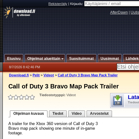
Rekisteröidy
|
Kirjaudu:
AfterDawn
|
Uuti
Etusivu
Ohjelmat alueittain
Suosituimmat
Uusimmat
Lähdek
8/7/2026 8:42:46 PM
Download.fi
>
Pelit
>
Videot
>
Call of Duty 3 Bravo Map Pack Trailer
Call of Duty 3 Bravo Map Pack Trailer
Tiedostotyyppi:
Videot
Lat
Tiedos
Ohjelman kuvaus
Tiedot
Video
Arvostelut
A trailer for the Xbox 360 version of Call of Duty 3
Bravo map pack showing one minute of in-game
footage.