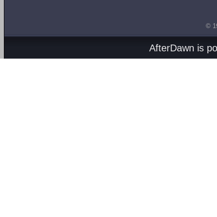
© 1
AfterDawn is p