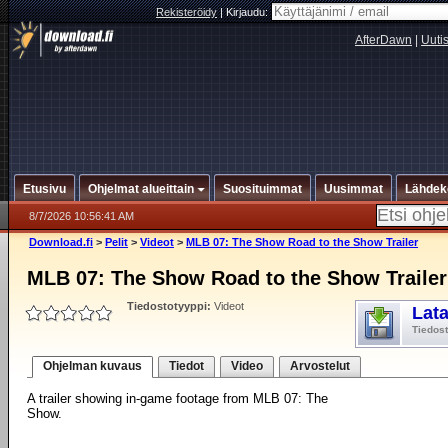
Rekisteröidy
|
Kirjaudu:
AfterDawn
|
Uuti
Etusivu
Ohjelmat alueittain
Suosituimmat
Uusimmat
Lähdek
8/7/2026 10:56:41 AM
Download.fi
>
Pelit
>
Videot
>
MLB 07: The Show Road to the Show Trailer
MLB 07: The Show Road to the Show Trailer
Tiedostotyyppi:
Videot
Lat
Tiedos
Ohjelman kuvaus
Tiedot
Video
Arvostelut
A trailer showing in-game footage from MLB 07: The
Show.