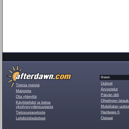
Osiot:
Uutiset
Tietoja meistä
Arvostelut
Mainonta
Päivän diili
Ota yhteyttä
Ohjelmien latauk
Käyttöehdot ja tietoa
Mobiilialan uutis
yksityisyydensuojasta
Hardware.fi
Tietosuojaseloste
Oppaat
Lehdistötiedotteet