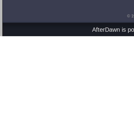
© 1
AfterDawn is p