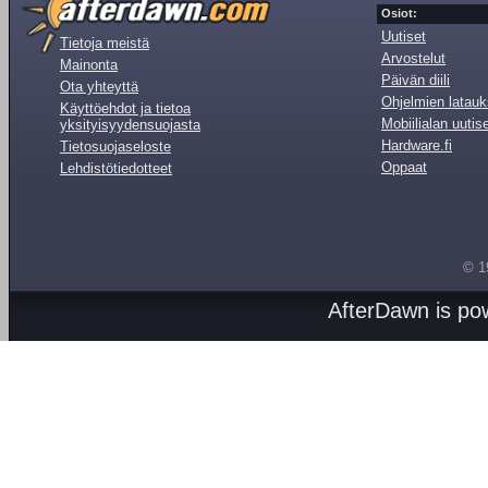
Osiot:
Uutiset
Tietoja meistä
Arvostelut
Mainonta
Päivän diili
Ota yhteyttä
Ohjelmien latauk
Käyttöehdot ja tietoa
Mobiilialan uutis
yksityisyydensuojasta
Hardware.fi
Tietosuojaseloste
Oppaat
Lehdistötiedotteet
© 1
AfterDawn is p