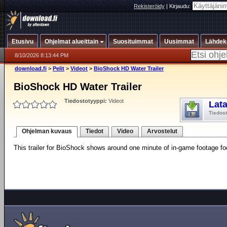
Rekisteröidy
|
Kirjaudu:
Etusivu
Ohjelmat alueittain
Suosituimmat
Uusimmat
Lähdek
8/10/2026 8:13:44 PM
download.fi
>
Pelit
>
Videot
>
BioShock HD Water Trailer
BioShock HD Water Trailer
Tiedostotyyppi:
Videot
Lat
Tiedos
Ohjelman kuvaus
Tiedot
Video
Arvostelut
This trailer for BioShock shows around one minute of in-game footage foc