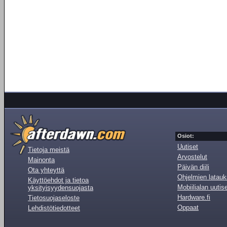
Osiot:
Uutiset
Tietoja meistä
Arvostelut
Mainonta
Päivän diili
Ota yhteyttä
Ohjelmien latauk
Käyttöehdot ja tietoa
Mobiilialan uutis
yksityisyydensuojasta
Hardware.fi
Tietosuojaseloste
Oppaat
Lehdistötiedotteet