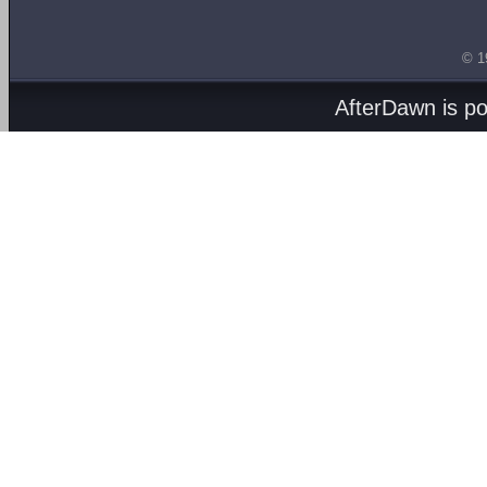
© 1
AfterDawn is p