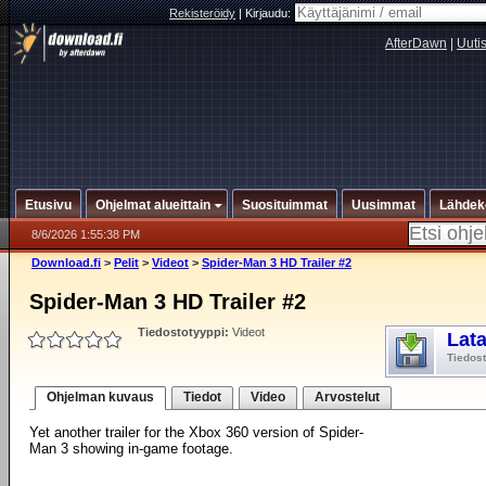
Rekisteröidy
|
Kirjaudu:
AfterDawn
|
Uuti
Etusivu
Ohjelmat alueittain
Suosituimmat
Uusimmat
Lähdek
8/6/2026 1:55:38 PM
Download.fi
>
Pelit
>
Videot
>
Spider-Man 3 HD Trailer #2
Spider-Man 3 HD Trailer #2
Tiedostotyyppi:
Videot
Lat
Tiedos
Ohjelman kuvaus
Tiedot
Video
Arvostelut
Yet another trailer for the Xbox 360 version of Spider-
Man 3 showing in-game footage.