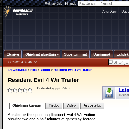
Rekisteröidy
|
Kirjaudu:
AfterDawn
|
Uuti
Etusivu
Ohjelmat alueittain
Suosituimmat
Uusimmat
Lähdek
8/7/2026 4:02:46 PM
Download.fi
>
Pelit
>
Videot
>
Resident Evil 4 Wii Trailer
Resident Evil 4 Wii Trailer
Tiedostotyyppi:
Videot
Lat
Tiedos
Ohjelman kuvaus
Tiedot
Video
Arvostelut
A trailer for the upcoming Resident Evil 4 Wii Edition
showing two and a half minutes of gameplay footage.