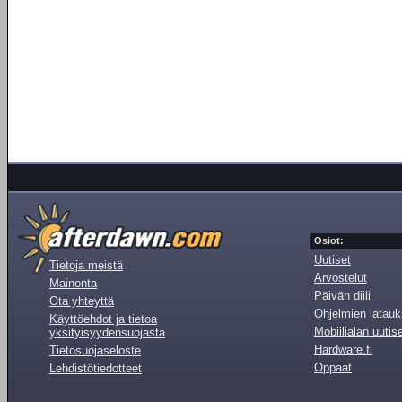
Osiot:
Uutiset
Tietoja meistä
Arvostelut
Mainonta
Päivän diili
Ota yhteyttä
Ohjelmien latauk
Käyttöehdot ja tietoa
Mobiilialan uutis
yksityisyydensuojasta
Hardware.fi
Tietosuojaseloste
Oppaat
Lehdistötiedotteet