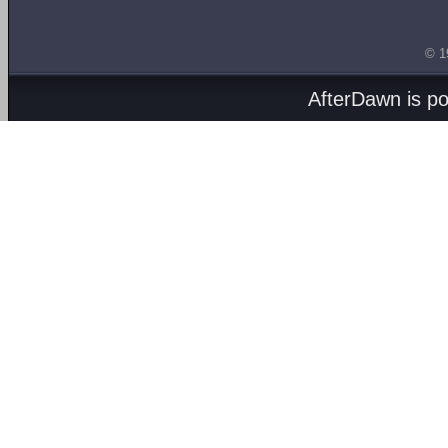
© 1
AfterDawn is p