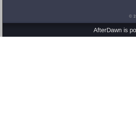
© 1
AfterDawn is p