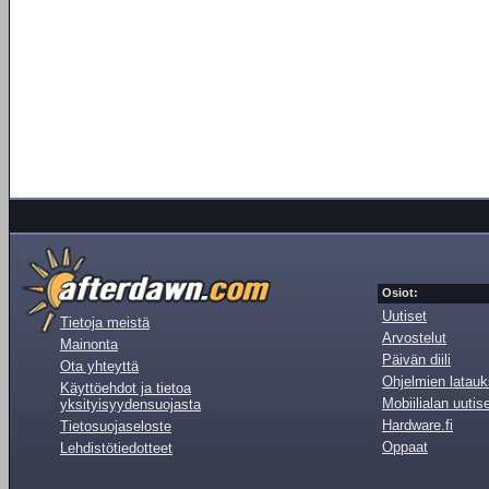
Osiot:
Uutiset
Tietoja meistä
Arvostelut
Mainonta
Päivän diili
Ota yhteyttä
Ohjelmien latauk
Käyttöehdot ja tietoa
Mobiilialan uutis
yksityisyydensuojasta
Hardware.fi
Tietosuojaseloste
Oppaat
Lehdistötiedotteet