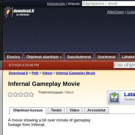
Rekisteröidy
|
Kirjaudu:
AfterDawn
|
Uuti
Etusivu
Ohjelmat alueittain
Suosituimmat
Uusimmat
Lähdek
8/7/2026 9:29:48 PM
Download.fi
>
Pelit
>
Videot
>
Infernal Gameplay Movie
Infernal Gameplay Movie
Tiedostotyyppi:
Videot
Lat
Tiedos
Ohjelman kuvaus
Tiedot
Video
Arvostelut
A movie showing a bit over minute of gameplay
footage from Infernal.