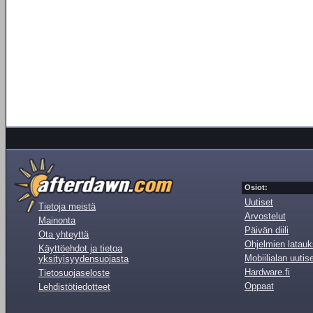
Osiot:
Uutiset
Tietoja meistä
Arvostelut
Mainonta
Päivän diili
Ota yhteyttä
Ohjelmien latauk
Käyttöehdot ja tietoa
Mobiilialan uutis
yksityisyydensuojasta
Hardware.fi
Tietosuojaseloste
Oppaat
Lehdistötiedotteet