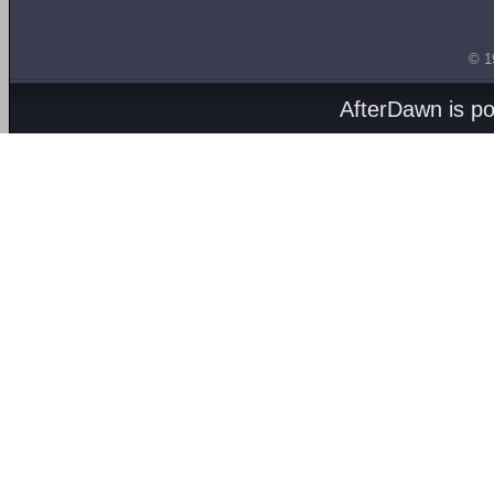
© 1
AfterDawn is p