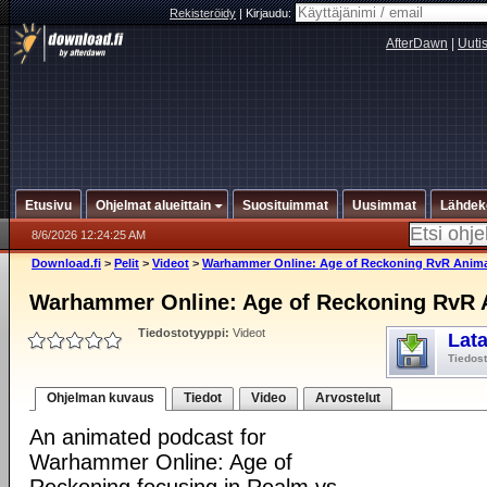
Rekisteröidy
|
Kirjaudu:
AfterDawn
|
Uuti
Etusivu
Ohjelmat alueittain
Suosituimmat
Uusimmat
Lähdek
8/6/2026 12:24:25 AM
Download.fi
>
Pelit
>
Videot
>
Warhammer Online: Age of Reckoning RvR Anim
Warhammer Online: Age of Reckoning RvR 
Tiedostotyyppi:
Videot
Lat
Tiedos
Ohjelman kuvaus
Tiedot
Video
Arvostelut
An animated podcast for
Warhammer Online: Age of