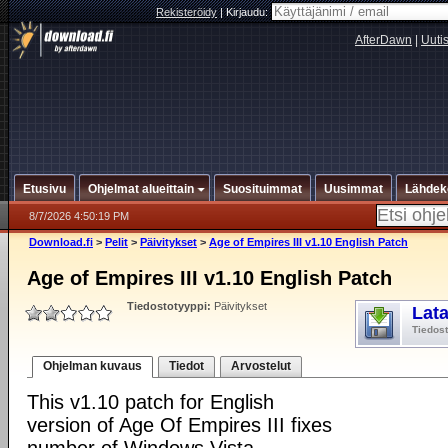
Rekisteröidy
|
Kirjaudu:
AfterDawn
|
Uuti
Etusivu
Ohjelmat alueittain
Suosituimmat
Uusimmat
Lähdek
8/7/2026 4:50:19 PM
Download.fi
>
Pelit
>
Päivitykset
>
Age of Empires III v1.10 English Patch
Age of Empires III v1.10 English Patch
Tiedostotyyppi:
Päivitykset
Lat
Tiedos
Ohjelman kuvaus
Tiedot
Arvostelut
This v1.10 patch for English
version of Age Of Empires III fixes