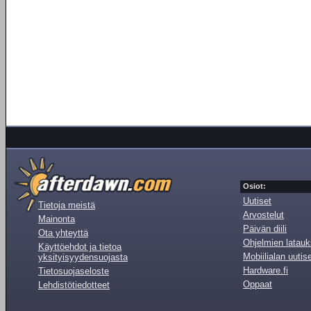
Osiot:
Uutiset
Tietoja meistä
Arvostelut
Mainonta
Päivän diili
Ota yhteyttä
Ohjelmien latauk
Käyttöehdot ja tietoa
Mobiilialan uutis
yksityisyydensuojasta
Hardware.fi
Tietosuojaseloste
Oppaat
Lehdistötiedotteet