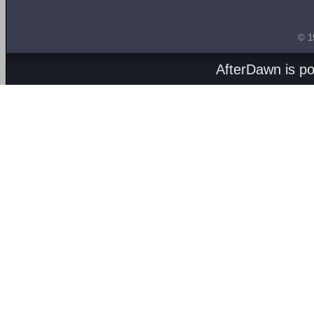
© 1
AfterDawn is p