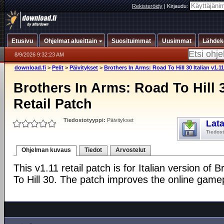
Rekisteröidy
|
Kirjaudu:
Etusivu
Ohjelmat alueittain
Suosituimmat
Uusimmat
Lähdek
8/9/2026 9:32:23 AM
download.fi
>
Pelit
>
Päivitykset
>
Brothers In Arms: Road To Hill 30 Italian v1.11
Brothers In Arms: Road To Hill 3
Retail Patch
Tiedostotyyppi:
Päivitykset
Lat
Tiedos
Ohjelman kuvaus
Tiedot
Arvostelut
This v1.11 retail patch is for Italian version of
To Hill 30. The patch improves the online game