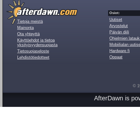
Osiot:
Uutiset
Tietoja meistä
Arvostelut
Mainonta
Päivän diili
Ota yhteyttä
Ohjelmien latauk
Käyttöehdot ja tietoa
Mobiilialan uutis
yksityisyydensuojasta
Hardware.fi
Tietosuojaseloste
Oppaat
Lehdistötiedotteet
© 1
AfterDawn is p