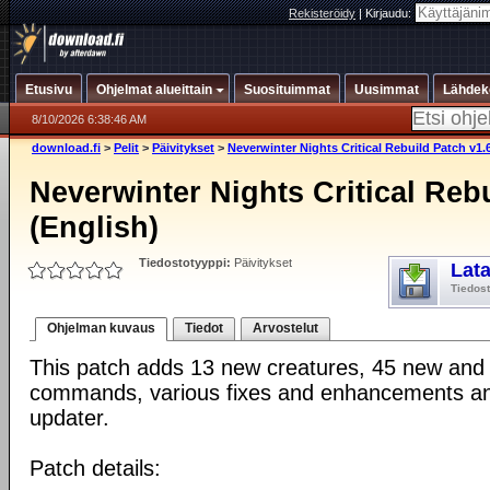
Rekisteröidy
|
Kirjaudu:
Etusivu
Ohjelmat alueittain
Suosituimmat
Uusimmat
Lähdek
8/10/2026 6:38:46 AM
download.fi
>
Pelit
>
Päivitykset
>
Neverwinter Nights Critical Rebuild Patch v1.
Neverwinter Nights Critical Reb
(English)
Tiedostotyyppi:
Päivitykset
Lat
Tiedos
Ohjelman kuvaus
Tiedot
Arvostelut
This patch adds 13 new creatures, 45 new and m
commands, various fixes and enhancements an
updater.
Patch details: