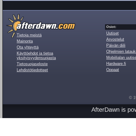
Osiot:
Uutiset
Tietoja meistä
Arvostelut
Mainonta
Päivän diili
Ota yhteyttä
Ohjelmien latauk
Käyttöehdot ja tietoa
Mobiilialan uutis
yksityisyydensuojasta
Hardware.fi
Tietosuojaseloste
Oppaat
Lehdistötiedotteet
© 1
AfterDawn is p