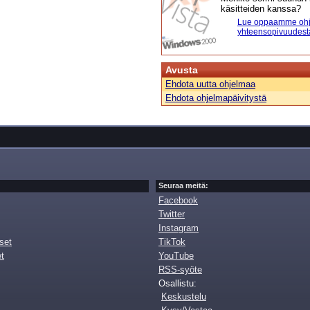
käsitteiden kanssa?
Lue oppaamme ohj
yhteensopivuudest
Avusta
Ehdota uutta ohjelmaa
Ehdota ohjelmapäivitystä
Seuraa meitä:
Facebook
Twitter
Instagram
set
TikTok
et
YouTube
RSS-syöte
Osallistu:
Keskustelu