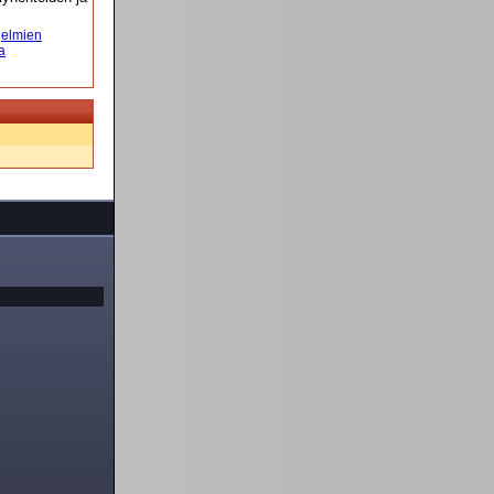
elmien
a