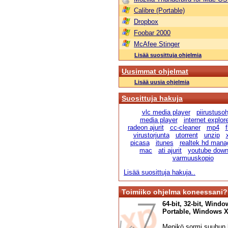
Calibre (Portable)
Dropbox
Foobar 2000
McAfee Stinger
Lisää suosittuja ohjelmia
Uusimmat ohjelmat
Lisää uusia ohjelmia
Suosittuja hakuja
vlc media player
piirustuso
media player
internet explor
radeon ajurit
cc-cleaner
mp4
virustorjunta
utorrent
unzip
picasa
itunes
realtek hd mana
mac
ati ajurit
youtube down
varmuuskopio
Lisää suosittuja hakuja..
Toimiiko ohjelma koneessani?
64-bit, 32-bit, Windo
Portable, Windows XP,
Menikö sormi suuhun l