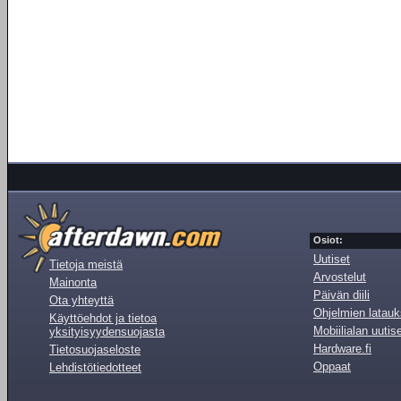
Osiot:
Uutiset
Tietoja meistä
Arvostelut
Mainonta
Päivän diili
Ota yhteyttä
Ohjelmien latauk
Käyttöehdot ja tietoa
Mobiilialan uutis
yksityisyydensuojasta
Hardware.fi
Tietosuojaseloste
Oppaat
Lehdistötiedotteet