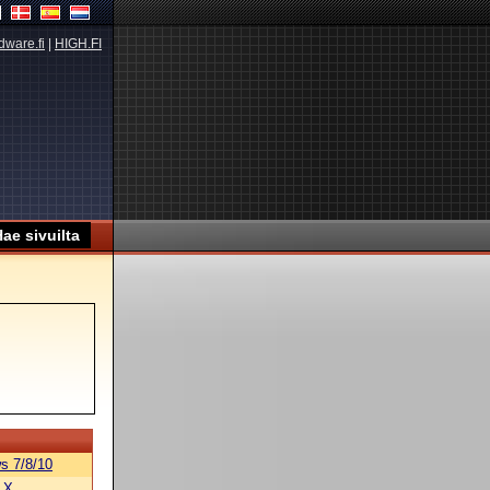
dware.fi
|
HIGH.FI
s 7/8/10
 X