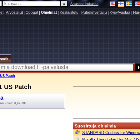
|
Salasana hukassa
set
|
Arvostelut
|
Oppaat
|
Ohjelmat
|
Keskustelu
|
Puhelinvertailu
|
Kysy/Vastaa
|
Har
oodit
 US Patch
1 US Patch
aa
ton koko: 3,87 MB
Suosittuja ohjelmia
STANDARD Codecs for Window
Mozilla Thunderbird for Mac OS