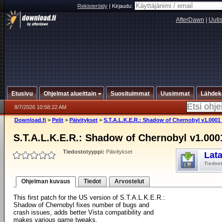
Rekisteröidy
|
Kirjaudu:
AfterDawn
|
Uuti
Etusivu
Ohjelmat alueittain
Suosituimmat
Uusimmat
Lähdek
8/7/2026 10:58:22 AM
Download.fi
>
Pelit
>
Päivitykset
>
S.T.A.L.K.E.R.: Shadow of Chernobyl v1.0001
S.T.A.L.K.E.R.: Shadow of Chernobyl v1.000
Tiedostotyyppi:
Päivitykset
Lat
Tiedos
Ohjelman kuvaus
Tiedot
Arvostelut
This first patch for the US version of S.T.A.L.K.E.R.:
Shadow of Chernobyl fixes number of bugs and
crash issues, adds better Vista compatibility and
makes various game tweaks.