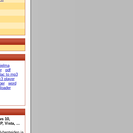
hjelma
er
pdf
flac to mp3
x3 player
ger
word
loader
ws 10,
 Vista, ...
yhenteiden ja