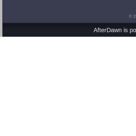
© 1
AfterDawn is p