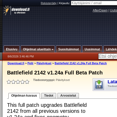
Rekisteröidy
|
Kirjaudu:
AfterDawn
|
Uuti
Etusivu
Ohjelmat alueittain
Suosituimmat
Uusimmat
Lähdek
8/6/2026 3:46:46 PM
Download.fi
>
Pelit
>
Päivitykset
>
Battlefield 2142 v1.24a Full Beta Patch
Battlefield 2142 v1.24a Full Beta Patch
Tiedostotyyppi:
Päivitykset
Lat
Tiedos
Ohjelman kuvaus
Tiedot
Arvostelut
This full patch upgrades Battlefield
2142 from all previous versions to