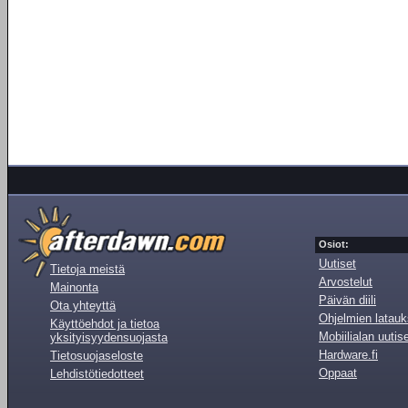
Osiot:
Uutiset
Tietoja meistä
Arvostelut
Mainonta
Päivän diili
Ota yhteyttä
Ohjelmien latauk
Käyttöehdot ja tietoa
Mobiilialan uutis
yksityisyydensuojasta
Hardware.fi
Tietosuojaseloste
Oppaat
Lehdistötiedotteet