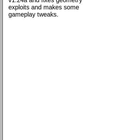
v1.24a and fixes geometry
exploits and makes some
gameplay tweaks.