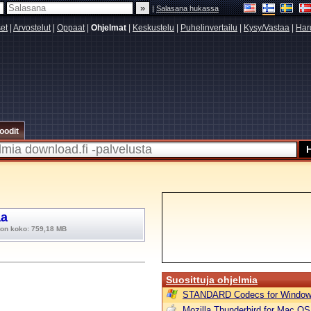
|
Salasana hukassa
set
|
Arvostelut
|
Oppaat
|
Ohjelmat
|
Keskustelu
|
Puhelinvertailu
|
Kysy/Vastaa
|
Har
oodit
aa
ton koko: 759,18 MB
Suosittuja ohjelmia
STANDARD Codecs for Window
Mozilla Thunderbird for Mac OS