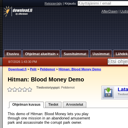
Rekisteröidy
|
Kirjaudu:
AfterDawn
|
Uuti
Etusivu
Ohjelmat alueittain
Suosituimmat
Uusimmat
Lähdek
8/7/2026 1:43:30 PM
Download.fi
>
Pelit
>
Pelidemot
>
Hitman: Blood Money Demo
Hitman: Blood Money Demo
Tiedostotyyppi:
Pelidemot
Lat
Tiedos
Ohjelman kuvaus
Tiedot
Arvostelut
This demo of Hitman: Blood Money lets you play
through one mission in an abandoned amusement
park and assassinate the corrupt park owner.