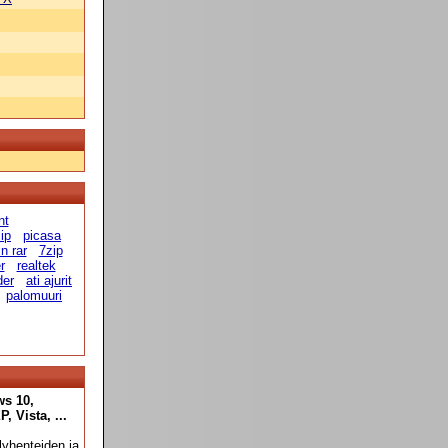
nt
ip
picasa
n rar
7zip
r
realtek
der
ati ajurit
palomuuri
ws 10,
 Vista, ...
yhenteiden ja