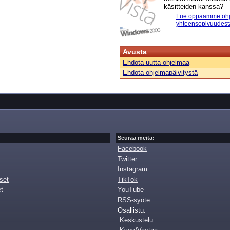
käsitteiden kanssa?
Lue oppaamme ohj
yhteensopivuudest
Avusta
Ehdota uutta ohjelmaa
Ehdota ohjelmapäivitystä
Seuraa meitä:
Facebook
Twitter
Instagram
set
TikTok
et
YouTube
RSS-syöte
Osallistu:
Keskustelu