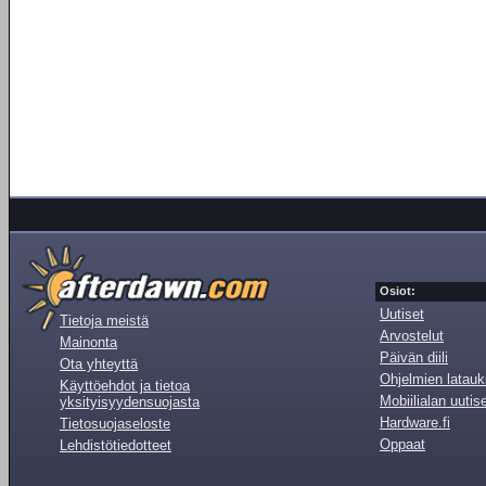
Osiot:
Uutiset
Tietoja meistä
Arvostelut
Mainonta
Päivän diili
Ota yhteyttä
Ohjelmien latauk
Käyttöehdot ja tietoa
Mobiilialan uutis
yksityisyydensuojasta
Hardware.fi
Tietosuojaseloste
Oppaat
Lehdistötiedotteet