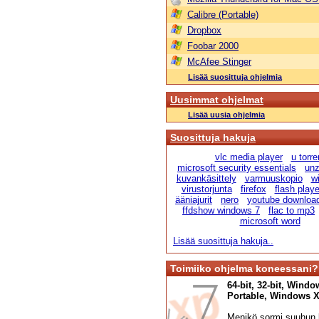
Calibre (Portable)
Dropbox
Foobar 2000
McAfee Stinger
Lisää suosittuja ohjelmia
Uusimmat ohjelmat
Lisää uusia ohjelmia
Suosittuja hakuja
vlc media player
u torre
microsoft security essentials
unz
kuvankäsittely
varmuuskopio
wi
virustorjunta
firefox
flash playe
ääniajurit
nero
youtube downloa
ffdshow windows 7
flac to mp3
microsoft word
Lisää suosittuja hakuja..
Toimiiko ohjelma koneessani?
64-bit, 32-bit, Windo
Portable, Windows XP,
Menikö sormi suuhun l