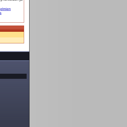
elmien
a