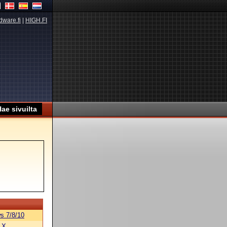
dware.fi
|
HIGH.FI
s 7/8/10
 X