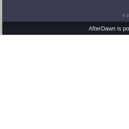
© 1
AfterDawn is p