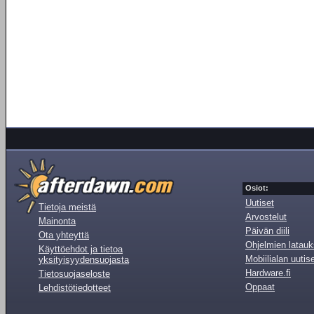
Osiot:
Uutiset
Tietoja meistä
Arvostelut
Mainonta
Päivän diili
Ota yhteyttä
Ohjelmien latauk
Käyttöehdot ja tietoa
Mobiilialan uutis
yksityisyydensuojasta
Hardware.fi
Tietosuojaseloste
Oppaat
Lehdistötiedotteet