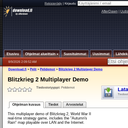
Rekisteröidy
|
Kirjaudu:
AfterDawn
|
Uuti
Etusivu
Ohjelmat alueittain
Suosituimmat
Uusimmat
Lähdek
8/9/2026 2:09:52 AM
Download.fi
>
Pelit
>
Pelidemot
>
Blitzkrieg 2 Multiplayer Demo
Blitzkrieg 2 Multiplayer Demo
Tiedostotyyppi:
Pelidemot
Lat
Tiedos
Ohjelman kuvaus
Tiedot
Arvostelut
This multiplayer demo of Blitzkrieg 2, World War II
real-time strategy game, includes the "Autumn's
Rain" map playable over LAN and the Internet.