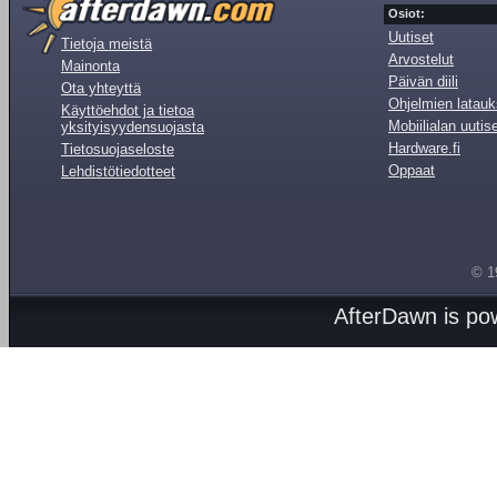
Osiot:
Uutiset
Tietoja meistä
Arvostelut
Mainonta
Päivän diili
Ota yhteyttä
Ohjelmien latauk
Käyttöehdot ja tietoa
Mobiilialan uutis
yksityisyydensuojasta
Hardware.fi
Tietosuojaseloste
Oppaat
Lehdistötiedotteet
© 1
AfterDawn is p