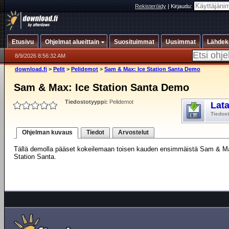
Rekisteröidy
|
Kirjaudu:
Etusivu
Ohjelmat alueittain
Suosituimmat
Uusimmat
Lähdek
8/9/2026 8:56:32 AM
download.fi
>
Pelit
>
Pelidemot
>
Sam & Max: Ice Station Santa Demo
Sam & Max: Ice Station Santa Demo
Tiedostotyyppi:
Pelidemot
Lat
Tiedos
Ohjelman kuvaus
Tiedot
Arvostelut
Tällä demolla pääset kokeilemaan toisen kauden ensimmäistä Sam & Ma
Station Santa.