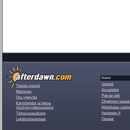
Osiot:
Uutiset
Tietoja meistä
Arvostelut
Mainonta
Päivän diili
Ota yhteyttä
Ohjelmien latauk
Käyttöehdot ja tietoa
Mobiilialan uutis
yksityisyydensuojasta
Hardware.fi
Tietosuojaseloste
Oppaat
Lehdistötiedotteet