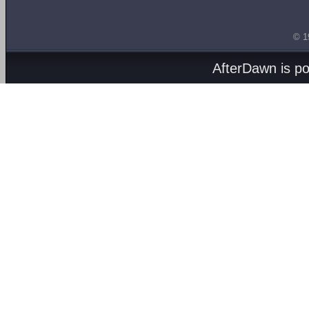
© 1
AfterDawn is p