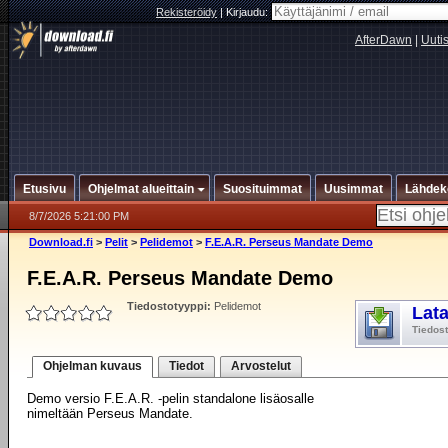
Rekisteröidy
|
Kirjaudu:
AfterDawn
|
Uuti
Etusivu
Ohjelmat alueittain
Suosituimmat
Uusimmat
Lähdek
8/7/2026 5:21:00 PM
Download.fi
>
Pelit
>
Pelidemot
>
F.E.A.R. Perseus Mandate Demo
F.E.A.R. Perseus Mandate Demo
Tiedostotyyppi:
Pelidemot
Lat
Tiedos
Ohjelman kuvaus
Tiedot
Arvostelut
Demo versio F.E.A.R. -pelin standalone lisäosalle
nimeltään Perseus Mandate.