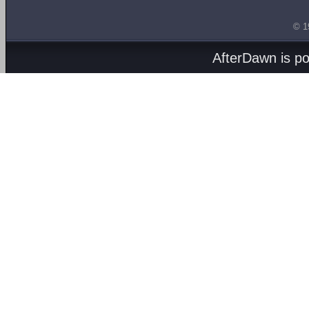
© 1
AfterDawn is p