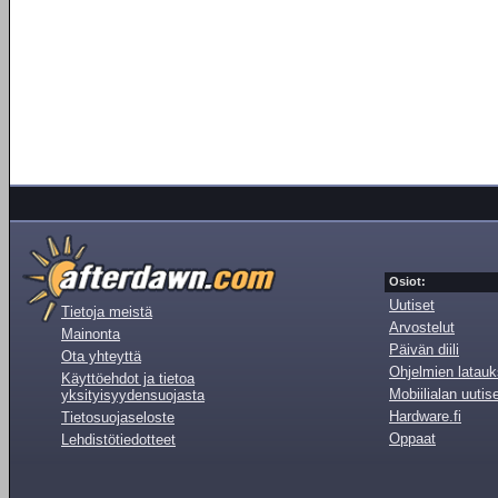
Osiot:
Uutiset
Tietoja meistä
Arvostelut
Mainonta
Päivän diili
Ota yhteyttä
Ohjelmien latauk
Käyttöehdot ja tietoa
Mobiilialan uutis
yksityisyydensuojasta
Hardware.fi
Tietosuojaseloste
Oppaat
Lehdistötiedotteet