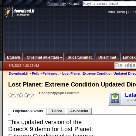
Rekisteröidy
|
Kirjaudu:
AfterDawn
|
Uuti
Etusivu
Ohjelmat alueittain
Suosituimmat
Uusimmat
Lähdek
8/6/2026 4:20:25 AM
Download.fi
>
Pelit
>
Pelidemot
>
Lost Planet: Extreme Condition Updated Dire
Lost Planet: Extreme Condition Updated Di
Tiedostotyyppi:
Pelidemot
Lat
Tiedos
Ohjelman kuvaus
Tiedot
Arvostelut
This updated version of the
DirectX 9 demo for Lost Planet: