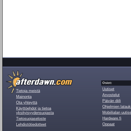
Osiot:
Uutiset
Tietoja meistä
Arvostelut
Mainonta
Päivän diili
Ota yhteyttä
Ohjelmien latauk
Käyttöehdot ja tietoa
Mobiilialan uutis
yksityisyydensuojasta
Hardware.fi
Tietosuojaseloste
Oppaat
Lehdistötiedotteet