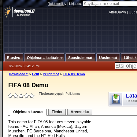
Rekisteröidy
|
Kirjaudu:
AfterDawn
|
Uuti
Etusivu
Ohjelmat alueittain
Suosituimmat
Uusimmat
Lähdek
8/7/2026 9:34:12 PM
Download.fi
>
Pelit
>
Pelidemot
>
FIFA 08 Demo
FIFA 08 Demo
Tiedostotyyppi:
Pelidemot
Lat
Tiedos
Ohjelman kuvaus
Tiedot
Arvostelut
This demo for FIFA 08 features seven playable
teams - AC Milan, America (Mexico), Bayern
Munchen, FC Barcelona, Manchester United,
Marseille, and the NY Red Bulls.