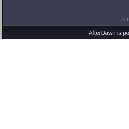
© 1
AfterDawn is p