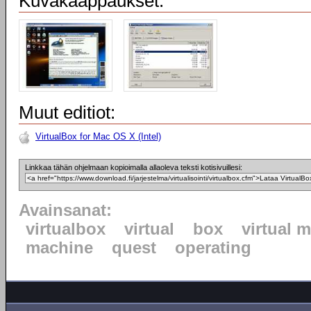
Kuvakaappaukset:
Muut editiot:
VirtualBox for Mac OS X (Intel)
Linkkaa tähän ohjelmaan kopioimalla allaoleva teksti kotisivuillesi:
Avainsanat:
virtualbox
virtual
box
virtual 
machine
quest
operating