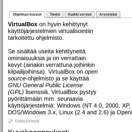
Ohjelman kuvaus
Tiedot
Kaikki versiot
Arvostelut
VirtualBox
on hyvin kehittynyt
käyttöjärjestelmien virtualisointiin
tarkoitettu ohjelmisto.
Se sisältää useita kehittyneitä
ominaisuuksia ja on verrattain
kevyt (ainakin verrattuna joihinkin
kilpailijoihinsa). VirtualBox on
open
source
-ohjelmisto ja se käyttää
GNU General Public License
(GPL)
lisenssiä. VirtualBox pystyy
pyörittämään mm. seuraavia
käyttöjärjestelmiä: Windows (NT 4.0, 2000, XP, 
DOS/Windows 3.x, Linux (2.4 and 2.6) ja Ope
Ehdota korjausta