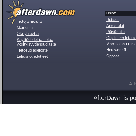
Osiot:
Uutiset
Tietoja meistä
Arvostelut
Mainonta
Päivän diili
Ota yhteyttä
Ohjelmien latauk
Käyttöehdot ja tietoa
Mobiilialan uutis
yksityisyydensuojasta
Hardware.fi
Tietosuojaseloste
Oppaat
Lehdistötiedotteet
© 1
AfterDawn is p