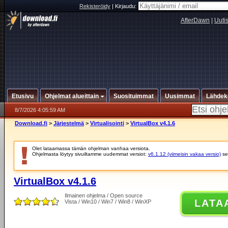
Rekisteröidy
|
Kirjaudu:
AfterDawn
|
Uuti
Etusivu
Ohjelmat alueittain
Suosituimmat
Uusimmat
Lähdek
8/7/2026 4:05:59 AM
Download.fi
>
Järjestelmä
>
Virtualisointi
>
VirtualBox v4.1.6
Olet lataamassa tämän ohjelman vanhaa versiota.
Ohjelmasta löytyy sivuiltamme uudemmat versiot:
v6.1.12 (viimeisin vakaa versio)
se
VirtualBox v4.1.6
Ilmainen ohjelma / Open source
LATA
Vista / Win10 / Win7 / Win8 / WinXP