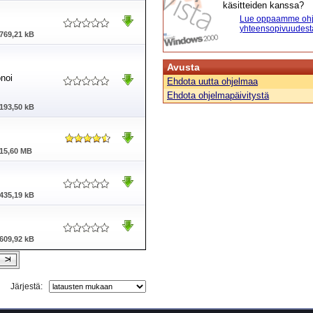
käsitteiden kanssa?
Lue oppaamme ohj
yhteensopivuudest
769,21 kB
Avusta
noi
Ehdota uutta ohjelmaa
Ehdota ohjelmapäivitystä
193,50 kB
15,60 MB
435,19 kB
609,92 kB
Järjestä: