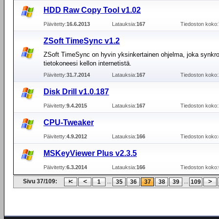
HDD Raw Copy Tool v1.02
Päivitetty:
16.6.2013
Latauksia:
167
Tiedoston koko:
ZSoft TimeSync v1.2
ZSoft TimeSync on hyvin yksinkertainen ohjelma, joka synkro
tietokoneesi kellon internetistä.
Päivitetty:
31.7.2014
Latauksia:
167
Tiedoston koko:
Disk Drill v1.0.187
Päivitetty:
9.4.2015
Latauksia:
167
Tiedoston koko:
CPU-Tweaker
Päivitetty:
4.9.2012
Latauksia:
166
Tiedoston koko:
MSKeyViewer Plus v2.3.5
Päivitetty:
6.3.2014
Latauksia:
166
Tiedoston koko:
Sivu 37/109:
...
...
1
35
36
37
38
39
109