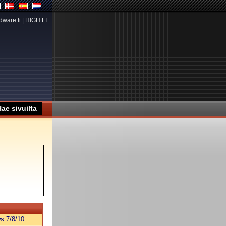
dware.fi
|
HIGH.FI
s 7/8/10