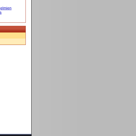
elmien
a