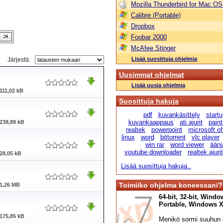
Mozilla Thunderbird for Mac OS
Calibre (Portable)
Dropbox
Foobar 2000
McAfee Stinger
Lisää suosittuja ohjelmia
Järjestä:
Uusimmat ohjelmat
Lisää uusia ohjelmia
111,02 kB
Suosittuja hakuja
pdf
kuvankäsittely
startu
kuvankaappaus
ati ajurit
paint
238,89 kB
realtek
powerpoint
microsoft of
linux
word
bittorrent
vlc player
win rar
word viewer
äänia
youtube downloader
realtek ajurit
28,05 kB
Lisää suosittuja hakuja..
Toimiiko ohjelma koneessani?
1,26 MB
64-bit, 32-bit, Windo
Portable, Windows XP,
175,85 kB
Menikö sormi suuhun l