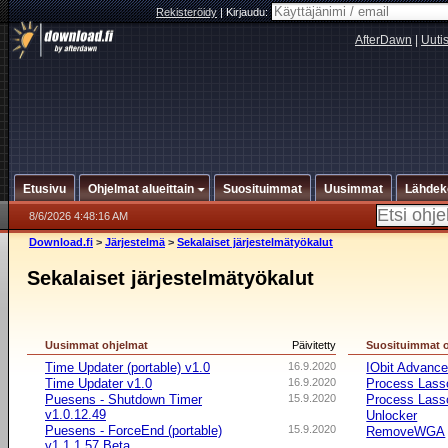
Rekisteröidy
|
Kirjaudu:
AfterDawn
|
Uuti
Etusivu
Ohjelmat alueittain
Suosituimmat
Uusimmat
Lähdek
8/6/2026 4:48:16 AM
Download.fi
>
Järjestelmä
>
Sekalaiset järjestelmätyökalut
Sekalaiset järjestelmätyökalut
Uusimmat ohjelmat
Päivitetty
Suosituimmat 
Time Updater (portable) v1.0
16.9.2020
IObit Advanc
Time Updater v1.0
16.9.2020
Process Lasso
Puesens - Shutdown Timer
15.9.2020
Process Lasso
v1.0.12.49
Unlocker
Puesens - ForceEnd (portable)
15.9.2020
RemoveWGA
v1.1.1.57 Beta