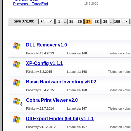
Puesens - ForceEnd
15.9.2020
Sivu 37/109:
...
...
1
35
36
37
38
39
109
DLL Remover v1.0
Päivitetty:
13.4.2013
Latauksia:
168
Tiedoston koko:
XP-Config v1.1.1
Päivitetty:
5.2.2015
Latauksia:
168
Tiedoston koko:
Basic Hardware Inventory v6.02
Päivitetty:
15.4.2015
Latauksia:
168
Tiedoston koko:
Cobra Print Viewer v2.0
Päivitetty:
23.7.2014
Latauksia:
167
Tiedoston koko:
Dll Export Finder (64-bit) v1.1.1
Päivitetty:
21.12.2012
Latauksia:
167
Tiedoston koko: