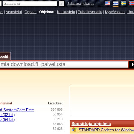
|
Salasana hukassa
set
|
Arvostelut
|
Oppaat
|
Ohjelmat
|
Keskustelu
|
Puhelinvertailu
|
Kysy/Vastaa
|
Har
oodit
ohjelmat
Lataukset
ed SystemCare Free
364 806
 (32-bit)
66 954
 (64-bit)
65 219
Suosittuja ohjelmia
43 863
32 626
STANDARD Codecs for Window