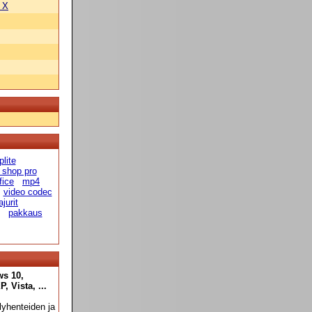
 X
plite
 shop pro
fice
mp4
video codec
jurit
pakkaus
ws 10,
 Vista, ...
yhenteiden ja