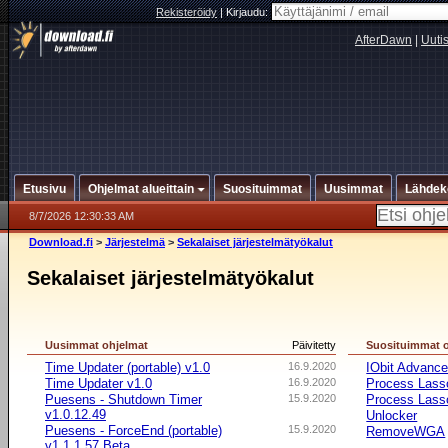
Rekisteröidy
|
Kirjaudu:
AfterDawn
|
Uuti
Etusivu
Ohjelmat alueittain
Suosituimmat
Uusimmat
Lähdek
8/7/2026 12:30:33 AM
Download.fi
>
Järjestelmä
>
Sekalaiset järjestelmätyökalut
Sekalaiset järjestelmätyökalut
Uusimmat ohjelmat
Päivitetty
Suosituimmat 
Time Updater (portable) v1.0
16.9.2020
IObit Advanc
Time Updater v1.0
16.9.2020
Process Lasso
Puesens - Shutdown Timer
15.9.2020
Process Lasso
v1.0.12.49
Unlocker
Puesens - ForceEnd (portable)
15.9.2020
RemoveWGA
v1.1.1.57 Beta