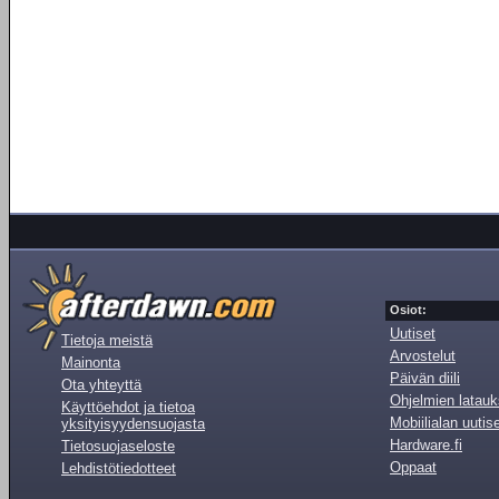
Osiot:
Uutiset
Tietoja meistä
Arvostelut
Mainonta
Päivän diili
Ota yhteyttä
Ohjelmien latauk
Käyttöehdot ja tietoa
Mobiilialan uutis
yksityisyydensuojasta
Hardware.fi
Tietosuojaseloste
Oppaat
Lehdistötiedotteet