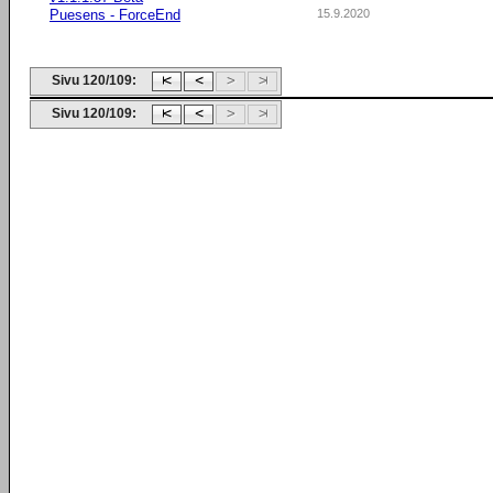
Puesens - ForceEnd
15.9.2020
Sivu 120/109:
Sivu 120/109: