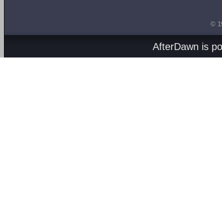
© 1
AfterDawn is p