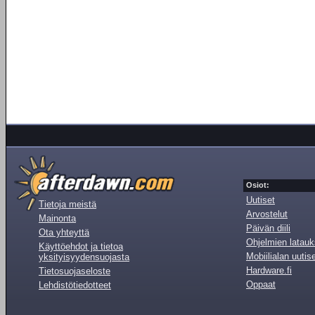
Osiot:
Uutiset
Tietoja meistä
Arvostelut
Mainonta
Päivän diili
Ota yhteyttä
Ohjelmien latauk
Käyttöehdot ja tietoa
Mobiilialan uutis
yksityisyydensuojasta
Hardware.fi
Tietosuojaseloste
Oppaat
Lehdistötiedotteet