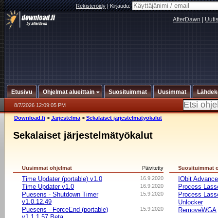
Rekisteröidy
|
Kirjaudu:
AfterDawn
|
Uuti
Etusivu
Ohjelmat alueittain
Suosituimmat
Uusimmat
Lähdek
8/7/2026 12:09:05 PM
Download.fi
>
Järjestelmä
>
Sekalaiset järjestelmätyökalut
Sekalaiset järjestelmätyökalut
Uusimmat ohjelmat
Päivitetty
Suosituimmat 
Time Updater (portable) v1.0
16.9.2020
IObit Advanc
Time Updater v1.0
16.9.2020
Process Lasso
Puesens - Shutdown Timer
15.9.2020
Process Lasso
v1.0.12.49
Unlocker
Puesens - ForceEnd (portable)
15.9.2020
RemoveWGA
v1.1.1.57 Beta