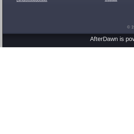
© 1
AfterDawn is p