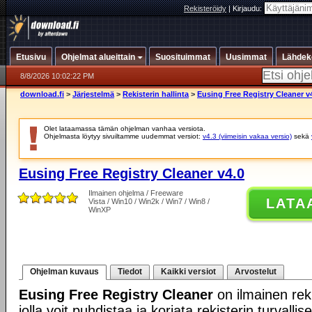
Rekisteröidy
|
Kirjaudu:
Etusivu
Ohjelmat alueittain
Suosituimmat
Uusimmat
Lähdek
8/8/2026 10:02:22 PM
download.fi
>
Järjestelmä
>
Rekisterin hallinta
>
Eusing Free Registry Cleaner v
Olet lataamassa tämän ohjelman vanhaa versiota.
Ohjelmasta löytyy sivuiltamme uudemmat versiot:
v4.3 (viimeisin vakaa versio)
sekä
Eusing Free Registry Cleaner v4.0
Ilmainen ohjelma / Freeware
LATA
Vista / Win10 / Win2k / Win7 / Win8 /
WinXP
Ohjelman kuvaus
Tiedot
Kaikki versiot
Arvostelut
Eusing Free Registry Cleaner
on ilmainen rek
jolla voit puhdistaa ja korjata rekisterin turvalli