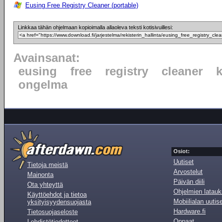
Eusing Free Registry Cleaner (portable)
Linkkaa tähän ohjelmaan kopioimalla allaoleva teksti kotisivuillesi:
Avainsanat:
eusing
free
registry
cleaner
k
ongelma
Osiot:
Uutiset
Tietoja meistä
Arvostelut
Mainonta
Päivän diili
Ota yhteyttä
Ohjelmien latauk
Käyttöehdot ja tietoa
Mobiilialan uutis
yksityisyydensuojasta
Hardware.fi
Tietosuojaseloste
Oppaat
Lehdistötiedotteet