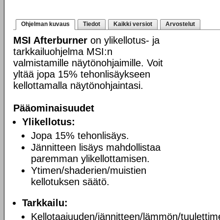
Ohjelman kuvaus
Tiedot
Kaikki versiot
Arvostelut
MSI Afterburner
on ylikellotus- ja
tarkkailuohjelma MSI:n
valmistamille näytönohjaimille. Voit
yltää jopa 15% tehonlisäykseen
kellottamalla näytönohjaintasi.
Pääominaisuudet
Ylikellotus:
Jopa 15% tehonlisäys.
Jännitteen lisäys mahdollistaa
paremman ylikellottamisen.
Ytimen/shaderien/muistien
kellotuksen säätö.
Tarkkailu:
Kellotaajuuden/jännitteen/lämmön/tuulettim