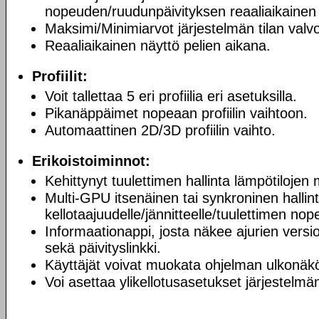
nopeuden/ruudunpäivityksen reaaliaikainen 
Maksimi/Minimiarvot järjestelmän tilan valv
Reaaliaikainen näyttö pelien aikana.
Profiilit:
Voit tallettaa 5 eri profiilia eri asetuksilla.
Pikanäppäimet nopeaan profiilin vaihtoon.
Automaattinen 2D/3D profiilin vaihto.
Erikoistoiminnot:
Kehittynyt tuulettimen hallinta lämpötilojen
Multi-GPU itsenäinen tai synkroninen hallin
kellotaajuudelle/jännitteelle/tuulettimen nop
Informaationappi, josta näkee ajurien versi
sekä päivityslinkki.
Käyttäjät voivat muokata ohjelman ulkonäk
Voi asettaa ylikellotusasetukset järjestelm