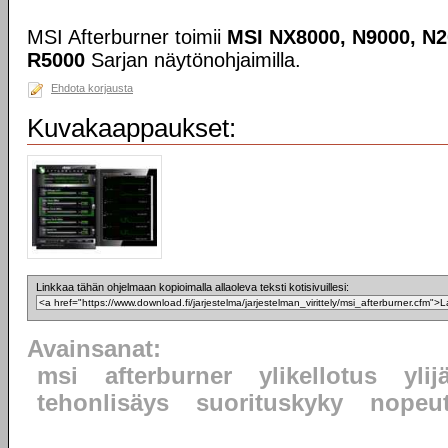
MSI Afterburner toimii
MSI NX8000, N9000, N2
R5000
Sarjan näytönohjaimilla.
Ehdota korjausta
Kuvakaappaukset:
Linkkaa tähän ohjelmaan kopioimalla allaoleva teksti kotisivuillesi:
Avainsanat:
msi
afterburner
ylikellotus
ylij
tehonlisäys
suorituskyky
nopeu