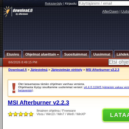
Rekisteröidy
|
Kirjaudu:
AfterDawn
|
Uuti
Etusivu
Ohjelmat alueittain
Suosituimmat
Uusimmat
Lähdek
8/6/2026 8:49:15 PM
Download.fi
>
Järjestelmä
>
Järjestelmän virittely
>
MSI Afterburner v2.2.3
Olet lataamassa tämän ohjelman vanhaa versiota.
Ohjelmasta löytyy sivuiltamme uudemmat versiot:
v4.4.0.11945 (viimeisin vakaa vers
betaversio)
.
MSI Afterburner v2.2.3
Ilmainen ohjelma / Freeware
LATA
Vista / Win10 / Win7 / Win8 / WinXP