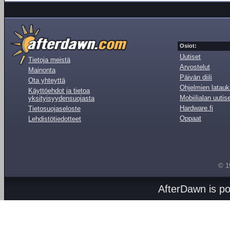
Osiot:
Uutiset
Tietoja meistä
Arvostelut
Mainonta
Päivän diili
Ota yhteyttä
Ohjelmien latauk
Käyttöehdot ja tietoa
Mobiilialan uutis
yksityisyydensuojasta
Hardware.fi
Tietosuojaseloste
Oppaat
Lehdistötiedotteet
© 1
AfterDawn is p