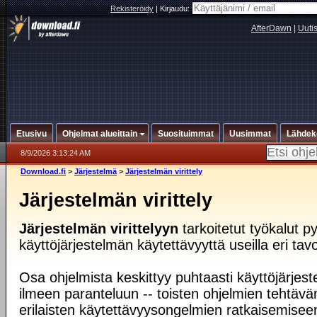
Rekisteröidy
|
Kirjaudu:
AfterDawn
|
Uuti
Etusivu
Ohjelmat alueittain
Suosituimmat
Uusimmat
Lähdek
8/9/2026 3:13:24 AM
Download.fi
>
Järjestelmä
>
Järjestelmän virittely
Järjestelmän virittely
Järjestelmän virittelyyn
tarkoitetut työkalut 
käyttöjärjestelmän käytettävyyttä useilla eri tavoi
Osa ohjelmista keskittyy puhtaasti käyttöjärjes
ilmeen paranteluun -- toisten ohjelmien tehtävä
erilaisten käytettävyysongelmien ratkaisemise