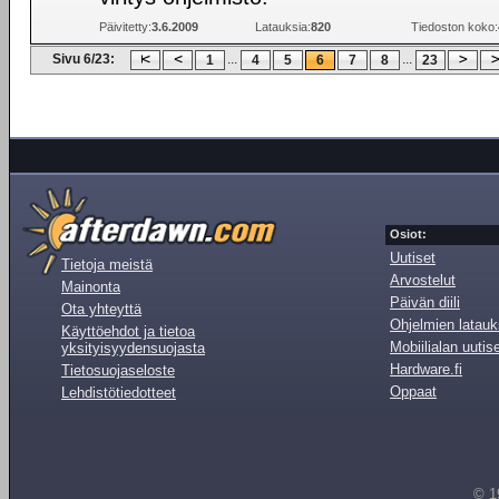
Päivitetty:
3.6.2009
Latauksia:
820
Tiedoston koko:
Sivu 6/23:
...
...
1
4
5
6
7
8
23
Osiot:
Uutiset
Tietoja meistä
Arvostelut
Mainonta
Päivän diili
Ota yhteyttä
Ohjelmien latauk
Käyttöehdot ja tietoa
Mobiilialan uutis
yksityisyydensuojasta
Hardware.fi
Tietosuojaseloste
Oppaat
Lehdistötiedotteet
© 1