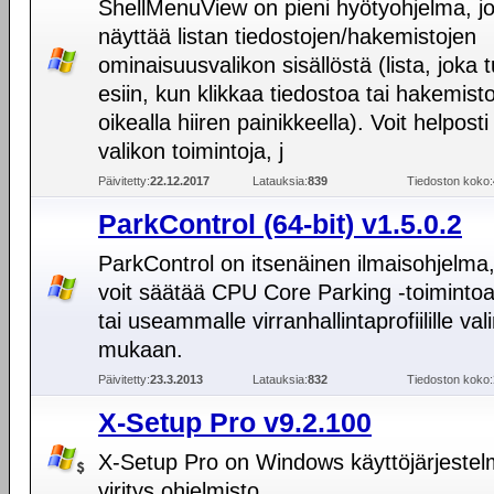
ShellMenuView on pieni hyötyohjelma, j
näyttää listan tiedostojen/hakemistojen
ominaisuusvalikon sisällöstä (lista, joka 
esiin, kun klikkaa tiedostoa tai hakemist
oikealla hiiren painikkeella). Voit helposti 
valikon toimintoja, j
Päivitetty:
22.12.2017
Latauksia:
839
Tiedoston koko:
ParkControl (64-bit) v1.5.0.2
ParkControl on itsenäinen ilmaisohjelma, 
voit säätää CPU Core Parking -toimintoa
tai useammalle virranhallintaprofiilille val
mukaan.
Päivitetty:
23.3.2013
Latauksia:
832
Tiedoston koko:
X-Setup Pro v9.2.100
X-Setup Pro on Windows käyttöjärjeste
viritys ohjelmisto.