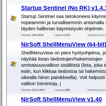
Startup Sentinel (No RK) v1.4.
Startup Sentinel saa tietokoneesi käynn
nopeammin ja turvallisemmin antamalla s
täyden hallinnan käynnistyviin ohjelmiin.
Päivitetty:
28.4.2015
Latauksia:
873
Tiedoston koko:
NirSoft ShellMenuView (64-bit
ShellMenuView on pieni hyötyohjelma, j
näyttää listan tiedostojen/hakemistojen
ominaisuusvalikon sisällöstä (lista, joka 
esiin, kun klikkaa tiedostoa tai hakemist
oikealla hiiren painikkeella). Voit helposti 
valikon toimintoja, j
Päivitetty:
22.12.2017
Latauksia:
851
Tiedoston koko:
NirSoft ShellMenuView v1.40