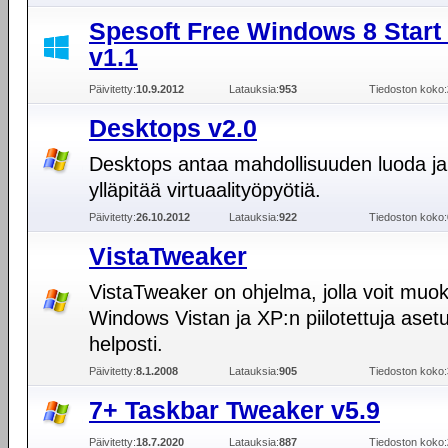
Spesoft Free Windows 8 Star
v1.1
Päivitetty:
10.9.2012
Latauksia:
953
Tiedoston koko:
Desktops v2.0
Desktops antaa mahdollisuuden luoda ja
ylläpitää virtuaalityöpyötiä.
Päivitetty:
26.10.2012
Latauksia:
922
Tiedoston koko:
VistaTweaker
VistaTweaker on ohjelma, jolla voit muo
Windows Vistan ja XP:n piilotettuja aset
helposti.
Päivitetty:
8.1.2008
Latauksia:
905
Tiedoston koko:
7+ Taskbar Tweaker v5.9
Päivitetty:
18.7.2020
Latauksia:
887
Tiedoston koko: