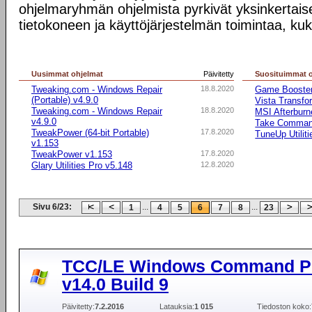
ohjelmaryhmän ohjelmista pyrkivät yksinkertai
tietokoneen ja käyttöjärjestelmän toimintaa, kuk
Uusimmat ohjelmat
Päivitetty
Suosituimmat 
Tweaking.com - Windows Repair
18.8.2020
Game Booste
(Portable) v4.9.0
Vista Transfo
Tweaking.com - Windows Repair
18.8.2020
MSI Afterburn
v4.9.0
Take Comma
TweakPower (64-bit Portable)
17.8.2020
TuneUp Utilit
v1.153
TweakPower v1.153
17.8.2020
Glary Utilities Pro v5.148
12.8.2020
Sivu 6/23:
...
...
1
4
5
6
7
8
23
TCC/LE Windows Command P
v14.0 Build 9
Päivitetty:
7.2.2016
Latauksia:
1 015
Tiedoston koko: