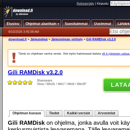
Rekisteröidy
|
Kirjaudu:
Etusivu
Ohjelmat alueittain
Suosituimmat
Uusimmat
Lähdek
8/10/2026 3:45:08 AM
download.fi
>
Järjestelmä
>
Järjestelmän virittely
>
Gili RAMDisk v3.2.0
Tämä on ohjelman vanha versio. Voit myös halutessasi ladata
v8.4 (viimeisin vakaa
Gili RAMDisk v3.2.0
Shareware
LATA
Vista / Win2k / Win7 / Win8 / WinXP
Ohjelman kuvaus
Tiedot
Kaikki versiot
Arvostelut
Gili RAMDisk
on ohjelma, jonka avulla voit käy
keskusmuistista levyasemana. Tälle levyasemell