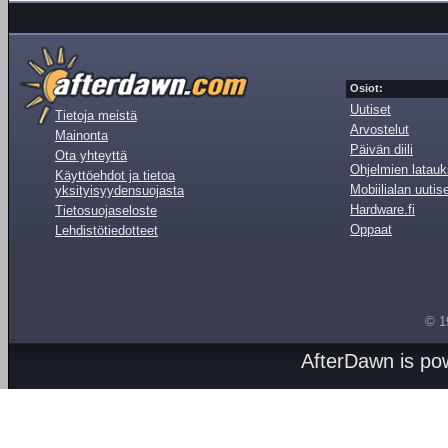
Osiot:
Uutiset
Tietoja meistä
Arvostelut
Mainonta
Päivän diili
Ota yhteyttä
Ohjelmien latauk
Käyttöehdot ja tietoa
Mobiilialan uutis
yksityisyydensuojasta
Hardware.fi
Tietosuojaseloste
Oppaat
Lehdistötiedotteet
© 1
AfterDawn is p