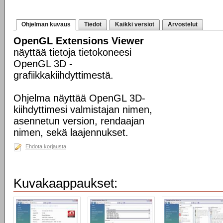
Ohjelman kuvaus
Tiedot
Kaikki versiot
Arvostelut
OpenGL Extensions Viewer
näyttää tietoja tietokoneesi
OpenGL 3D -
grafiikkakiihdyttimestä.
Ohjelma näyttää OpenGL 3D-
kiihdyttimesi valmistajan nimen,
asennetun version, rendaajan
nimen, sekä laajennukset.
Ehdota korjausta
Kuvakaappaukset: