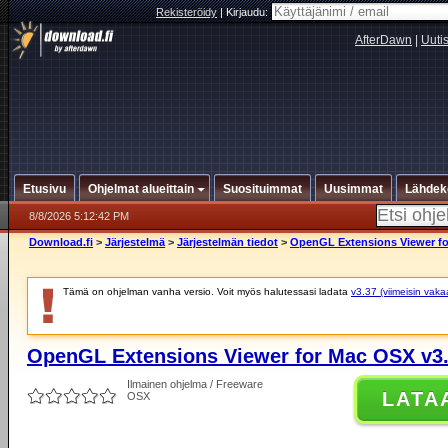
Rekisteröidy
|
Kirjaudu:
AfterDawn
|
Uuti
Etusivu
Ohjelmat alueittain
Suosituimmat
Uusimmat
Lähdek
8/8/2026 5:12:42 PM
Download.fi
>
Järjestelmä
>
Järjestelmän tiedot
>
OpenGL Extensions Viewer fo
Tämä on ohjelman vanha versio. Voit myös halutessasi ladata
v3.37 (viimeisin vaka
OpenGL Extensions Viewer for Mac OSX v3
Ilmainen ohjelma / Freeware
LATA
OSX