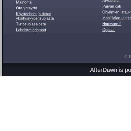
Arvostelut
Mainonta
Päivän diili
Ota yhteyttä
Ohjelmien latauk
Käyttöehdot ja tietoa
Mobiilialan uutis
yksityisyydensuojasta
Hardware.fi
Tietosuojaseloste
Oppaat
Lehdistötiedotteet
© 1
AfterDawn is p