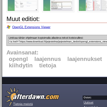
Muut editiot:
OpenGL Extensions Viewer
Linkkaa tähän ohjelmaan kopioimalla allaoleva teksti kotisivuillesi:
Avainsanat:
opengl
laajennus
laajennukset
kiihdytin
tietoja
Osiot:
Uutiset
Tietoja meistä