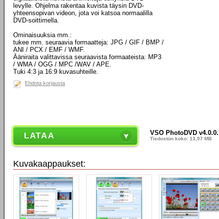
levylle. Ohjelma rakentaa kuvista täysin DVD-
yhteensopivan videon, jota voi katsoa normaalilla
DVD-soittimella.
Ominaisuuksia mm.:
tukee mm. seuraavia formaatteja: JPG / GIF / BMP /
ANI / PCX / EMF / WMF.
Ääniraita valittavissa seuraavista formaateista: MP3
/ WMA / OGG / MPC /WAV / APE.
Tuki 4:3 ja 16:9 kuvasuhteille.
Ehdota korjausta
VSO PhotoDVD v4.0.0.
LATAA
Tiedoston koko: 13,97 MB
Kuvakaappaukset: