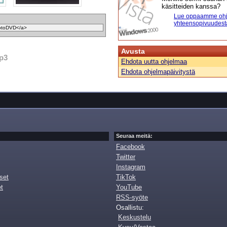
käsitteiden kanssa?
Lue oppaamme ohj
yhteensopivuudest
Avusta
p3
Ehdota uutta ohjelmaa
Ehdota ohjelmapäivitystä
Seuraa meitä:
Facebook
Twitter
Instagram
set
TikTok
et
YouTube
RSS-syöte
Osallistu:
Keskustelu