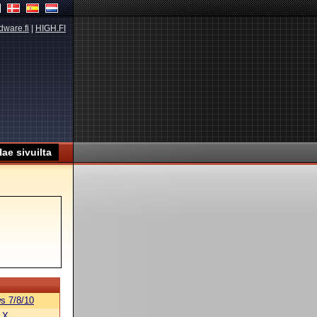
dware.fi
|
HIGH.FI
s 7/8/10
 X