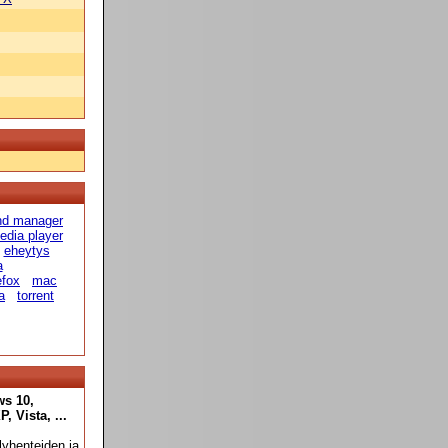
 hd manager
edia player
eheytys
a
efox
mac
a
torrent
ws 10,
 Vista, ...
yhenteiden ja