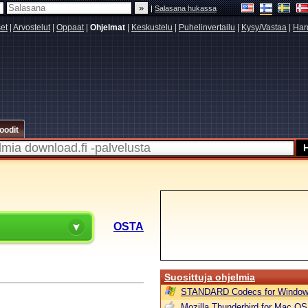
|
Salasana hukassa
set
|
Arvostelut
|
Oppaat
|
Ohjelmat
|
Keskustelu
|
Puhelinvertailu
|
Kysy/Vastaa
|
Har
oodit
A
OSTA
Suosittuja ohjelmia
STANDARD Codecs for Window
Mozilla Thunderbird for Mac OS