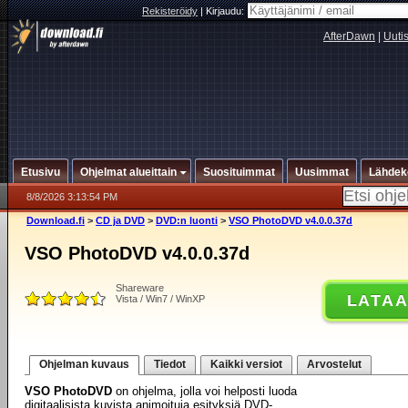
Rekisteröidy
|
Kirjaudu:
AfterDawn
|
Uuti
Etusivu
Ohjelmat alueittain
Suosituimmat
Uusimmat
Lähdek
8/8/2026 3:13:54 PM
Download.fi
>
CD ja DVD
>
DVD:n luonti
>
VSO PhotoDVD v4.0.0.37d
VSO PhotoDVD v4.0.0.37d
Shareware
LATA
Vista / Win7 / WinXP
Ohjelman kuvaus
Tiedot
Kaikki versiot
Arvostelut
VSO PhotoDVD
on ohjelma, jolla voi helposti luoda
digitaalisista kuvista animoituja esityksiä DVD-