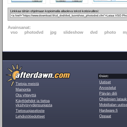
Linkkaa tähän ohjelmaan kopioimalla allaoleva teksti kotisivuillesi:
Avainsanat:
vso
photodvd
jpg
slideshow
dvd
photo
m
Osiot:
Uutiset
Tietoja meistä
Arvostelut
Mainonta
Päivän diili
Ota yhteyttä
Ohjelmien latauk
Käyttöehdot ja tietoa
Mobiilialan uutis
yksityisyydensuojasta
Hardware.fi
Tietosuojaseloste
Oppaat
Lehdistötiedotteet