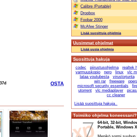
Calibre (Portable)
Dropbox
Foobar 2000
McAfee Stinger
Lisää suosittuja ohjelmia
Uusimmat ohjelmat
Lisää uusia ohjelmia
Suosittuja hakuja
codec
piirustusohjelma
realtek
varmuuskopio
nero
linux
vlc m
lataa youtubesta
virustorjunta
win rar
freeware
oper
37d
OSTA
microsoft security essentials
fir
utorrent
vlc mediaplayer
picas
cc cleaner
Lisää suosittuja hakuja..
Toimiiko ohjelma koneessani?
64-bit, 32-bit, Windo
Portable, Windows XP,
Menikö sormi suuhun l