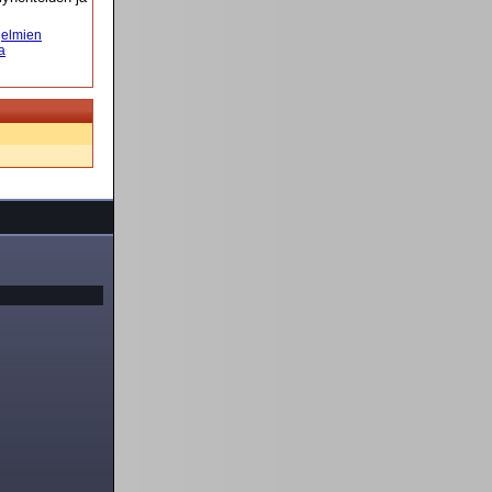
elmien
a