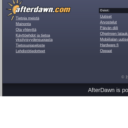
Osiot:
Uutiset
Tietoja meistä
Arvostelut
Mainonta
Päivän diili
Ota yhteyttä
Ohjelmien latauk
Käyttöehdot ja tietoa
Mobiilialan uutis
yksityisyydensuojasta
Hardware.fi
Tietosuojaseloste
Oppaat
Lehdistötiedotteet
© 1
AfterDawn is p