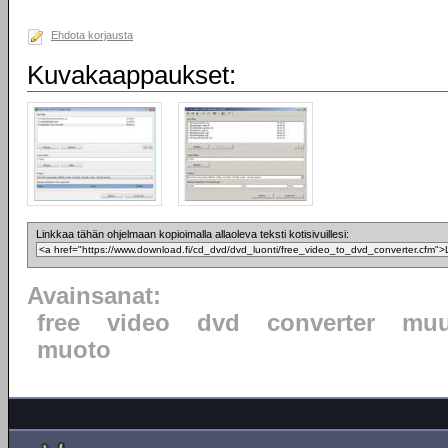
Ehdota korjausta
Kuvakaappaukset:
Linkkaa tähän ohjelmaan kopioimalla allaoleva teksti kotisivuillesi:
Avainsanat:
free
video
dvd
converter
muu
muoto