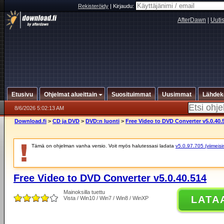
Rekisteröidy
|
Kirjaudu:
AfterDawn
|
Uuti
Etusivu
Ohjelmat alueittain
Suosituimmat
Uusimmat
Lähdek
8/6/2026 5:02:13 AM
Download.fi
>
CD ja DVD
>
DVD:n luonti
>
Free Video to DVD Converter v5.0.40.
Tämä on ohjelman vanha versio. Voit myös halutessasi ladata
v5.0.97.705 (viimeisi
Free Video to DVD Converter v5.0.40.514
Mainoksilla tuettu
LATA
Vista / Win10 / Win7 / Win8 / WinXP