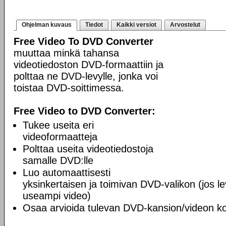
Ohjelman kuvaus
Tiedot
Kaikki versiot
Arvostelut
Free Video To DVD Converter
muuttaa minkä tahansa
videotiedoston DVD-formaattiin ja
polttaa ne DVD-levylle, jonka voi
toistaa DVD-soittimessa.
Free Video to DVD Converter:
Tukee useita eri
videoformaatteja
Polttaa useita videotiedostoja
samalle DVD:lle
Luo automaattisesti
yksinkertaisen ja toimivan DVD-valikon (jos lev
useampi video)
Osaa arvioida tulevan DVD-kansion/videon k